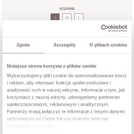
ROZMIAR
S
M
L
KOLOR
Cream_
Zgoda
Szczegóły
O plikach cookies
DODAJ DO KOSZYKA
Niniejsza strona korzysta z plików cookie
Wykorzystujemy pliki cookie do spersonalizowania treści
PRZYMIERZ WIRTUALNIE
NOWOŚĆ!
i reklam, aby oferować funkcje społecznościowe i
analizować ruch w naszej witrynie. Informacje o tym, jak
OPIS
korzystasz z naszej witryny, udostępniamy partnerom
społecznościowym, reklamowym i analitycznym.
Elegancka sukienka o długości midi wykonana z
Partnerzy mogą połączyć te informacje z innymi danymi
ozdobnego haftu o kwiatowym wzorze. Model posiada
dopasowaną halkę, która zapewnia komfort noszenia oraz
otrzymanymi od Ciebie lub uzyskanymi podczas
odpowiednie krycie, jednocześnie podkreślając strukturę
korzystania z ich usług.
haftu. Dopasowana góra z długim rękawem subtelnie