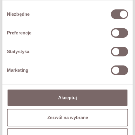
akcentuje sylwetkę, a lekko rozkloszowany dół nadaje
całości swobody i lekkości. Transparentne, lekko
Wybór
poszerzane rękawy oraz wykończenie dolnej części
Niezbędne
zgody
sukienki eksponują dekoracyjny charakter tkaniny,
tworząc elegancki, wielowymiarowy efekt.
Preferencje
Zabudowany dekolt i staranne wykończenie sprawiają, że
model doskonale sprawdzi się na wyjątkowe okazje,
uroczystości oraz eleganckie spotkania. To ponadczasowa
propozycja dla kobiet ceniących klasykę i dopracowane
Statystyka
detale.
• produkt włoski marki TENSION IN
Marketing
Modelka ma 173 cm wzrostu i prezentuje rozmiar M
SKŁAD / DODATKOWE INFORMACJE
Akceptuj
TABELA ROZMIARÓW
Zezwól na wybrane
ZWROT