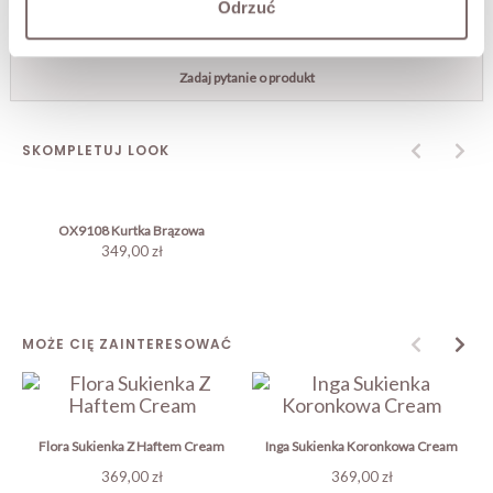
Odrzuć
DOSTAWA
Zadaj pytanie o produkt
SKOMPLETUJ LOOK
OX9108 Kurtka Brązowa
349,00 zł
MOŻE CIĘ ZAINTERESOWAĆ
Flora Sukienka Z Haftem Cream
Inga Sukienka Koronkowa Cream
Cena
Cena
369,00 zł
369,00 zł