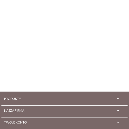

PRODUKTY

NASZA FIRMA

TWOJE KONTO