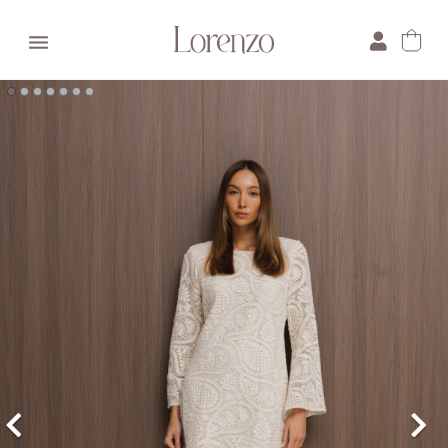

×
E-mail:
Pytanie: