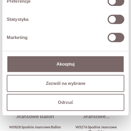
Preferencje
SKŁAD / DODATKOWE INFORMACJE
Statystyka
TABELA ROZMIARÓW
Marketing
ZWROT
Akceptuj
DOSTAWA
Zadaj pytanie o produkt
Zezwól na wybrane
MOŻE CIĘ ZAINTERESOWAĆ
Odrzuć
W3828 Spodnie Jeansowe Ballon
W3276 Spodnie Jeansowe