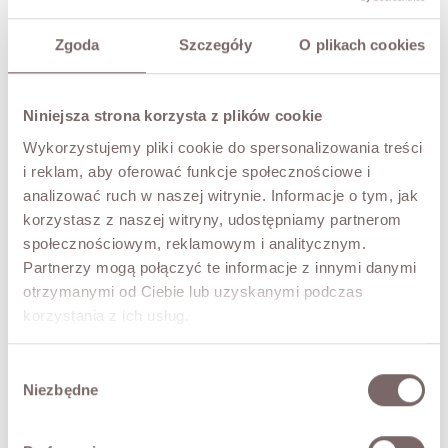
PRZYMIERZ WIRTUALNIE
NOWOŚĆ!
Zgoda
Szczegóły
O plikach cookies
OPIS
Jeansy o luźnym fasonie typu wide Leg, wykonane z
Niniejsza strona korzysta z plików cookie
wysokiej jakości bawełny, która zapewnia komfort
noszenia przez cały dzień. Model z podwyższonym stanem
Wykorzystujemy pliki cookie do spersonalizowania treści
subtelnie podkreśla talię, a swobodnie opadające nogawki
i reklam, aby oferować funkcje społecznościowe i
nadają sylwetce nowoczesny, niezobowiązujący charakter.
analizować ruch w naszej witrynie. Informacje o tym, jak
Delikatnie sprany denim dodaje całości ponadczasowego
korzystasz z naszej witryny, udostępniamy partnerom
wyglądu, dzięki czemu spodnie doskonale wpisują się
społecznościowym, reklamowym i analitycznym.
zarówno w codzienne, jak i bardziej stylowe zestawienia.
Partnerzy mogą połączyć te informacje z innymi danymi
- wysokogatunkowa bawełna
otrzymanymi od Ciebie lub uzyskanymi podczas
- luźniejszy krój
korzystania z ich usług.
- podwyższony stan
- klasyczne zapięcie na guzik i zamek
- praktyczne kieszenie z przodu i z tyłu
Wybór
Niezbędne
zgody
- miękki, komfortowy denim
- marka włoska Have one
Modelka ma 177 cm i prezentuje rozmiar S.