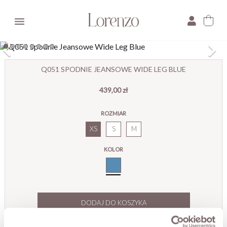

×
Q051 SPODNIE JEANSOWE WIDE LEG BLUE
439,00 zł
E-mail:
ROZMIAR
Pytanie:
XS
S
M
KOLOR
Niebieski
DODAJ DO KOSZYKA