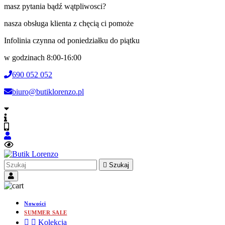
masz pytania bądź wątpliwosci?
nasza obsługa klienta z chęcią ci pomoże
Infolinia czynna od poniedziałku do piątku
w godzinach 8:00-16:00
690 052 052
biuro@butiklorenzo.pl

Szukaj
Nowości
SUMMER SALE


Kolekcja