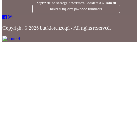
Zapisz się do naszego newslettera i odbierz
5% rabatu
Kliknij tutaj, aby pokazać formularz
Copyright © 2026
butiklorenzo.pl
- All rights reserved.
