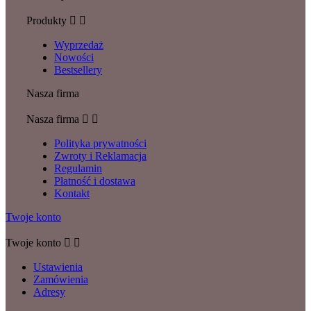
Produkty


Wyprzedaż
Nowości
Bestsellery
Nasza firma
Nasza firma


Polityka prywatności
Zwroty i Reklamacja
Regulamin
Płatność i dostawa
Kontakt
Twoje konto
Twoje konto


Ustawienia
Zamówienia
Adresy