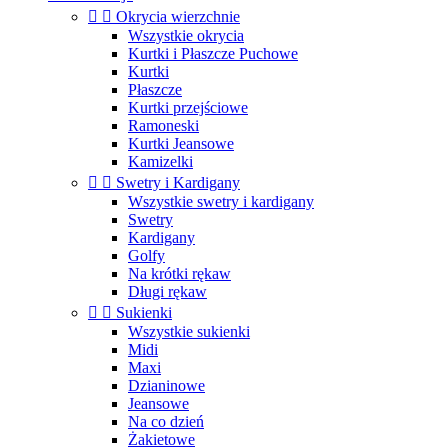


Okrycia wierzchnie
Wszystkie okrycia
Kurtki i Płaszcze Puchowe
Kurtki
Płaszcze
Kurtki przejściowe
Ramoneski
Kurtki Jeansowe
Kamizelki


Swetry i Kardigany
Wszystkie swetry i kardigany
Swetry
Kardigany
Golfy
Na krótki rękaw
Długi rękaw


Sukienki
Wszystkie sukienki
Midi
Maxi
Dzianinowe
Jeansowe
Na co dzień
Żakietowe