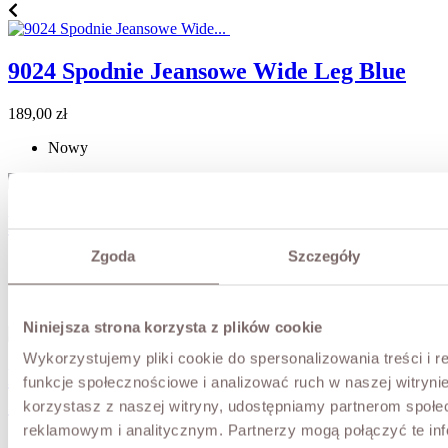
9024 Spodnie Jeansowe Wide Leg Blue
Cena
189,00 zł
Nowy
H2671 Spodnie Jeansowe Wide Leg Blue
Zgoda
Szczegóły
Cena
569,00 zł
Nowy
Niniejsza strona korzysta z plików cookie
Wykorzystujemy pliki cookie do spersonalizowania treści i 
LZ2016 Spodnie Jeansowe Straight
funkcje społecznościowe i analizować ruch w naszej witrynie
Cropped
korzystasz z naszej witryny, udostępniamy partnerom społ
reklamowym i analitycznym. Partnerzy mogą połączyć te in
Cena
219,00 zł