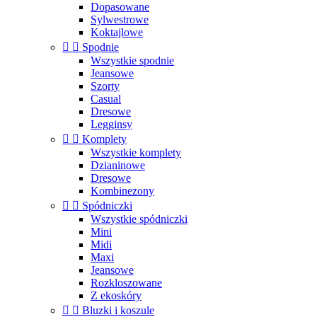
Dopasowane
Sylwestrowe
Koktajlowe


Spodnie
Wszystkie spodnie
Jeansowe
Szorty
Casual
Dresowe
Legginsy


Komplety
Wszystkie komplety
Dzianinowe
Dresowe
Kombinezony


Spódniczki
Wszystkie spódniczki
Mini
Midi
Maxi
Jeansowe
Rozkloszowane
Z ekoskóry


Bluzki i koszule