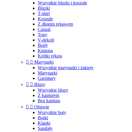
Wszystkie bluzki i koszule
Bluzki
T-shirt
Koszule
Z długim rękawem
Casual
Topy
V-dekolt
Body
Kimona
Krótki rękaw


Marynarki
Wszystkie marynarki i żakiety
Marynarki
Garnitury


Bluzy
Wszystkie bluzy
Z kapturem
Bez kaptura


Obuwie
Wszystkie buty
Botki
Klapki
Sandały