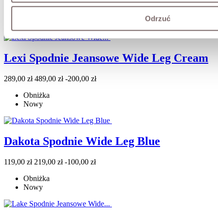
Cena
279,00 zł
Odrzuć
Nowy
Lexi Spodnie Jeansowe Wide Leg Cream
Cena
Cena
289,00 zł
489,00 zł
-200,00 zł
podstawowa
Obniżka
Nowy
Dakota Spodnie Wide Leg Blue
Cena
Cena
119,00 zł
219,00 zł
-100,00 zł
podstawowa
Obniżka
Nowy