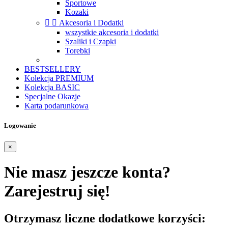
Sportowe
Kozaki


Akcesoria i Dodatki
wszystkie akcesoria i dodatki
Szaliki i Czapki
Torebki
BESTSELLERY
Kolekcja PREMIUM
Kolekcja BASIC
Specjalne Okazje
Karta podarunkowa
Logowanie
×
Nie masz jeszcze konta?
Zarejestruj się!
Otrzymasz liczne dodatkowe korzyści: