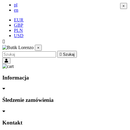
pl
×
×
en
EUR
GBP
PLN
USD

×

Szukaj
Informacja
Śledzenie zamówienia
Kontakt