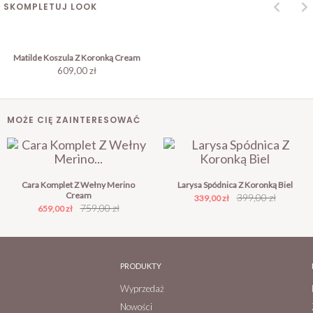
SKOMPLETUJ LOOK
Matilde Koszula Z Koronką Cream
609,00 zł
MOŻE CIĘ ZAINTERESOWAĆ
Cara Komplet Z Wełny Merino
Larysa Spódnica Z Koronką Biel
Cream
Cena
Cena
399,00 zł
339,00 zł
Cena
Cena
759,00 zł
659,00 zł
podstawowa
podstawowa
PRODUKTY
Wyprzedaż
Nowości