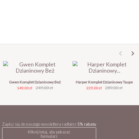
Gwen Komplet Dzianinowy Beż
Harper Komplet Dzianinowy Taupe
Cena
Cena
249,00 zł
Cena
Cena
289,00 zł
149,00 zł
229,00 zł
podstawowa
podstawowa
Zapisz się do naszego newslettera i odbierz
5% rabatu
Kliknij tutaj, aby pokazać
formularz