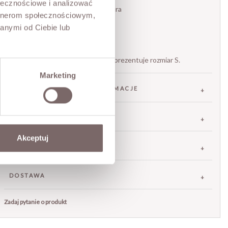
ołecznościowe i analizować
- Koronkowa, ażurowa struktura
artnerom społecznościowym,
- Wszyta podszewka
anymi od Ciebie lub
- Gumka w pasie
- Marka włoska Motel
Modelka ma 173 cm wzrostu i prezentuje rozmiar S.
Marketing
SKŁAD / DODATKOWE INFORMACJE
TABELA ROZMIARÓW
Akceptuj
ZWROT
DOSTAWA
Zadaj pytanie o produkt