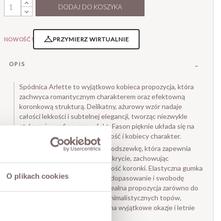
DODAJ DO KOSZYKA
PRZYMIERZ WIRTUALNIE
NOWOŚĆ!
OPIS
Spódnica Arlette to wyjątkowo kobieca propozycja, która
zachwyca romantycznym charakterem oraz efektowną
koronkową strukturą. Delikatny, ażurowy wzór nadaje
całości lekkości i subtelnej elegancji, tworząc niezwykle
stylowy i wyrafinowany efekt. Fason pięknie układa się na
sylwetce, podkreślając jej lekkość i kobiecy charakter.
Model został wyposażony w podszewkę, która zapewnia
komfort noszenia oraz idealne krycie, zachowując
jednocześnie lekkość i zwiewność koronki. Elastyczna gumka
O plikach cookies
w pasie gwarantuje wygodne dopasowanie i swobodę
ruchów przez cały dzień. To idealna propozycja zarówno do
romantycznych bluzek, jak i minimalistycznych topów,
tworząc eleganckie stylizacje na wyjątkowe okazje i letnie
dni.