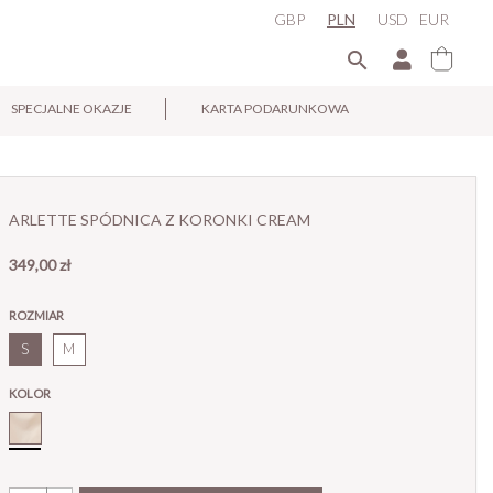
GBP
PLN
USD
EUR

SPECJALNE OKAZJE
KARTA PODARUNKOWA
×
ARLETTE SPÓDNICA Z KORONKI CREAM
349,00 zł
ROZMIAR
S
M
KOLOR
Cream_