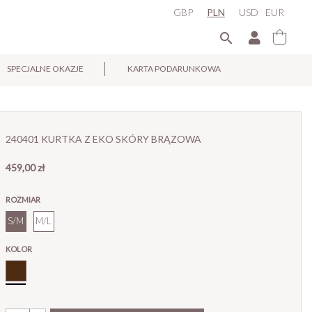
GBP
PLN
USD
EUR

SPECJALNE OKAZJE
KARTA PODARUNKOWA
×
240401 KURTKA Z EKO SKÓRY BRĄZOWA
459,00 zł
ROZMIAR
S/M
M/L
KOLOR
Brąz