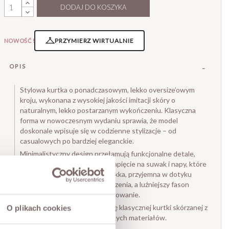
DODAJ DO KOSZYKA
PRZYMIERZ WIRTUALNIE
NOWOŚĆ!
OPIS
Stylowa kurtka o ponadczasowym, lekko oversize’owym
kroju, wykonana z wysokiej jakości imitacji skóry o
naturalnym, lekko postarzanym wykończeniu. Klasyczna
forma w nowoczesnym wydaniu sprawia, że model
doskonale wpisuje się w codzienne stylizacje – od
casualowych po bardziej eleganckie.
Minimalistyczny design przełamują funkcjonalne detale,
takie jak duże kieszenie oraz zapięcie na suwak i napy, które
nadają całości charakteru. Miękka, przyjemna w dotyku
tkanina zapewnia komfort noszenia, a luźniejszy fason
pozwala na swobodne warstwowanie.
To model, który łączy estetykę klasycznej kurtki skórzanej z
O plikach cookies
wygodą i lekkością nowoczesnych materiałów.