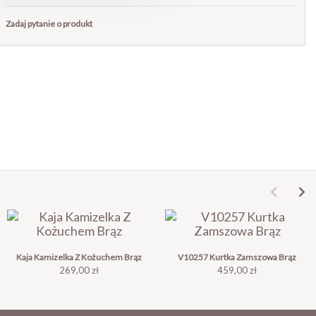
Zadaj pytanie o produkt
Kaja Kamizelka Z Kożuchem Brąz
V10257 Kurtka Zamszowa Brąz
Cena
Cena
269,00 zł
459,00 zł