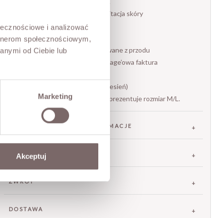
Produkt włoski marki LUMINA
– materiał: wysokiej jakości imitacja skóry
– fason: lekko oversize
ołecznościowe i analizować
– zapięcie: suwak + napy
artnerom społecznościowym,
– kieszenie: dwie duże, naszywane z przodu
anymi od Ciebie lub
– wykończenie: delikatnie vintage’owa faktura
– styl: casual / smart casual
– sezon: przejściowy (wiosna/jesień)
Marketing
Modelka ma 173 cm wzrostu i prezentuje rozmiar M/L.
SKŁAD / DODATKOWE INFORMACJE
TABELA ROZMIARÓW
Akceptuj
ZWROT
DOSTAWA