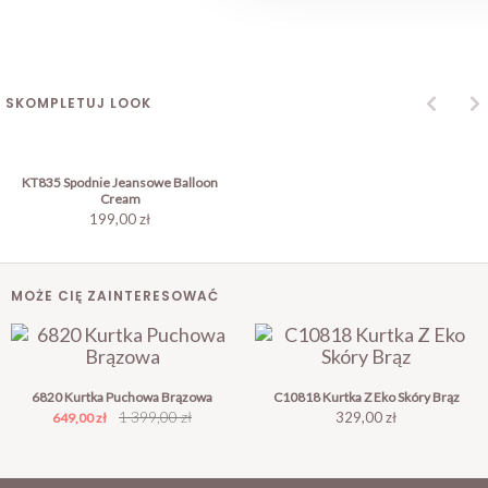
SKOMPLETUJ LOOK
KT835 Spodnie Jeansowe Balloon
Cream
199,00 zł
MOŻE CIĘ ZAINTERESOWAĆ
6820 Kurtka Puchowa Brązowa
C10818 Kurtka Z Eko Skóry Brąz
Cena
Cena
1 399,00 zł
Cena
329,00 zł
649,00 zł
podstawowa