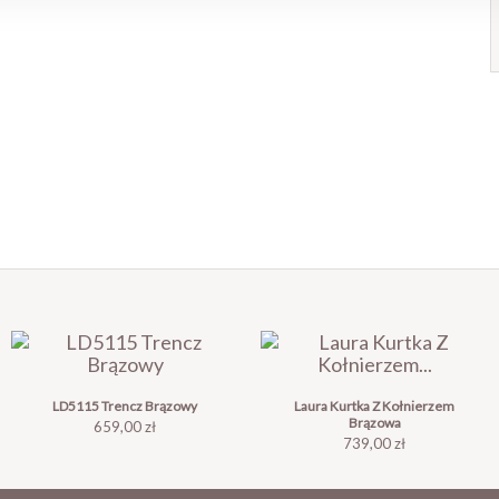
LD5115 Trencz Brązowy
Laura Kurtka Z Kołnierzem
Brązowa
Cena
659,00 zł
Cena
739,00 zł