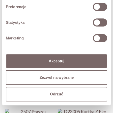
• klasyczny kołnierz,
Preferencje
• ponadczasowy krój.
Modelka ma 173 cm i prezentuje rozmiar M
Statystyka
SKŁAD / DODATKOWE INFORMACJE
Marketing
TABELA ROZMIARÓW
ZWROT
Akceptuj
DOSTAWA
Zezwól na wybrane
Zadaj pytanie o produkt
Odrzuć
MOŻE CIĘ ZAINTERESOWAĆ