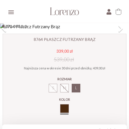

×
8764 PŁASZCZ FUTRZANY BRĄZ
339,00 zł
E-mail:
539,00 zł
Pytanie:
Najniższa cena w okresie 30 dni przed obniżką:
439,00 zł
ROZMIAR
S
M
L
KOLOR
Brąz
Ostatnie sztuki!