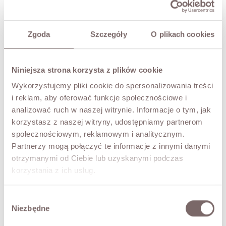
TEN ROZMIAR AKTUALNIE JEST NIEDOSTĘPNY
Podaj adres email, aby otrzymać powiadomienie gdy będzie dostępny
Zgoda
Szczegóły
O plikach cookies
Niniejsza strona korzysta z plików cookie
POWIADOM MNIE
Wykorzystujemy pliki cookie do spersonalizowania treści
PRZYMIERZ WIRTUALNIE
NOWOŚĆ!
i reklam, aby oferować funkcje społecznościowe i
analizować ruch w naszej witrynie. Informacje o tym, jak
OPIS
korzystasz z naszej witryny, udostępniamy partnerom
społecznościowym, reklamowym i analitycznym.
Elegancki, długi płaszcz o ponadczasowym kroju. Miękka,
Partnerzy mogą połączyć te informacje z innymi danymi
przyjemna w dotyku faktura zapewnia komfort noszenia w
otrzymanymi od Ciebie lub uzyskanymi podczas
chłodniejsze dni. Prosty fason z zapięciem na guziki i
korzystania z ich usług.
bocznymi kieszeniami nadaje mu klasy i nowoczesnego
charakteru. Idealny na jesień i zimę — świetnie komponuje
się zarówno z eleganckimi, jak i codziennymi stylizacjami.
Wybór
• zapinany na guziki.
Niezbędne
zgody
• dwie kieszenie,