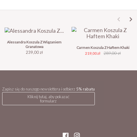
Alessandra Koszula Z Wiązaniem
Granatowa
Carmen Koszula Z Haftem Khaki
Cena
239,00 zł
Cena
Cena
289,00 zł
219,00 zł
podstawowa
Zapisz się do naszego newslettera i odbierz
5% rabatu
Kliknij tutaj, aby pokazać
formularz