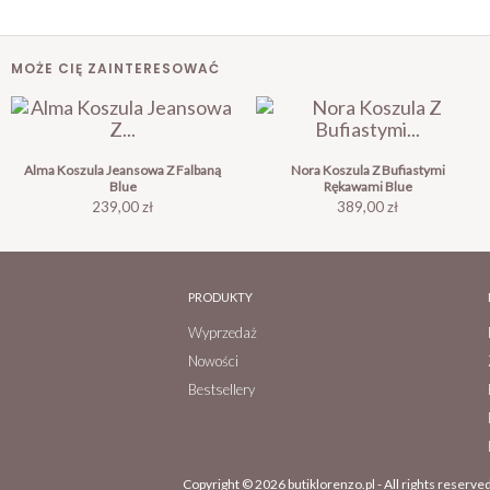
MOŻE CIĘ ZAINTERESOWAĆ
Alma Koszula Jeansowa Z Falbaną
Nora Koszula Z Bufiastymi
Blue
Rękawami Blue
Cena
Cena
239,00 zł
389,00 zł
PRODUKTY
Wyprzedaż
Nowości
Bestsellery
Copyright © 2026
butiklorenzo.pl
- All rights reserved