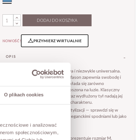
DODAJ DO KOSZYKA
PRZYMIERZ WIRTUALNIE
NOWOŚĆ!
OPIS
Minimalistyczna, ponadczasowa i niezwykle uniwersalna.
Luźniejszy, lekko oversize’owy fason zapewnia swobodę i
sprawia, że koszula świetnie układa się zarówno
wpuszczona w spodnie, jak i noszona na luzie. Klasyczny
O plikach cookies
kołnierzyk, kieszeń na piersi oraz wydłużony tył nadają jej
nowoczesnego, casualowego charakteru.
Idealna baza do codziennych stylizacji — sprawdzi się w
zestawie z jasnym denimem, eleganckimi spodniami lub jako
narzutka na top.
ołecznościowe i analizować
• produkt włoski marki Motel
artnerom społecznościowym,
Modelka ma 173 cm wzrostu i prezentuje rozmiar M.
anymi od Ciebie lub