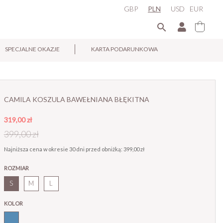
GBP
PLN
USD
EUR

SPECJALNE OKAZJE
KARTA PODARUNKOWA
×
CAMILA KOSZULA BAWEŁNIANA BŁĘKITNA
319,00 zł
399,00 zł
Najniższa cena w okresie 30 dni przed obniżką:
399,00 zł
ROZMIAR
S
M
L
KOLOR
Niebieski