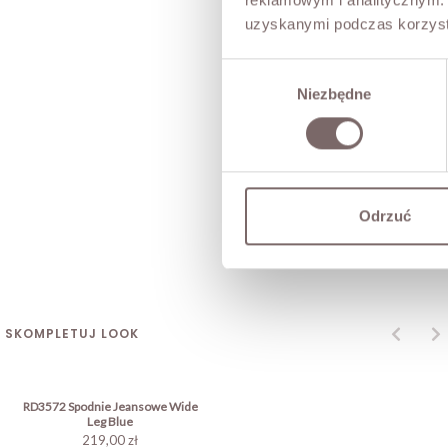
uzyskanymi podczas korzysta
Wybór
Niezbędne
zgody
Odrzuć
SKOMPLETUJ LOOK
RD3572 Spodnie Jeansowe Wide
Leg Blue
219,00 zł