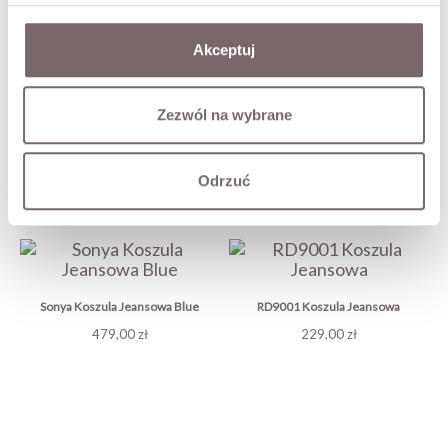
SKOMPLETUJ LOOK
Akceptuj
RD3572 Spodnie Jeansowe Wide
Leg Blue
Zezwól na wybrane
219,00 zł
Odrzuć
MOŻE CIĘ ZAINTERESOWAĆ
Sonya Koszula Jeansowa Blue
RD9001 Koszula Jeansowa
Cena
Cena
479,00 zł
229,00 zł