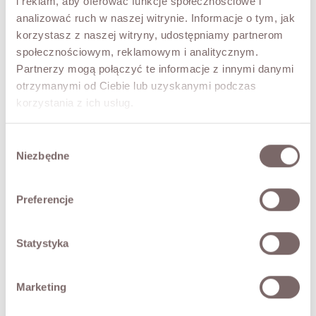
i reklam, aby oferować funkcje społecznościowe i
stylizacjach codziennych, biurowych oraz bardziej
analizować ruch w naszej witrynie. Informacje o tym, jak
eleganckich.
korzystasz z naszej witryny, udostępniamy partnerom
Ponadczasowa forma i czysta linia sprawiają, że model
społecznościowym, reklamowym i analitycznym.
pozostaje aktualny niezależnie od sezonu.
Partnerzy mogą połączyć te informacje z innymi danymi
• produkt włoski marki CLOTHE
otrzymanymi od Ciebie lub uzyskanymi podczas
Modelka ma 173 cm wzrostu i prezentuje rozmiar M.
korzystania z ich usług.
SKŁAD / DODATKOWE INFORMACJE
Wybór
Niezbędne
zgody
TABELA ROZMIARÓW
Preferencje
ZWROT
Statystyka
DOSTAWA
Zadaj pytanie o produkt
Marketing