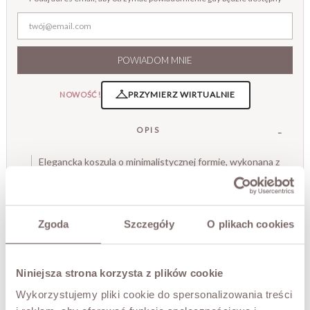
POWIADOM MNIE
PRZYMIERZ WIRTUALNIE
NOWOŚĆ!
OPIS
Elegancka koszula o minimalistycznej formie, wykonana z
lekkiej, przyjemnej w dotyku tkaniny. Subtelne pionowe
przeszycia na przodzie nadają jej wyrafinowanego
charakteru i delikatnej struktury, podkreślając
dopracowanie detali. Model zapinany na ukryte guziki, z
Zgoda
Szczegóły
O plikach cookies
klasycznym kołnierzem typu stójka, który nadaje całości
nowoczesny i uporządkowany wygląd.
Swobodniejszy fason zapewnia komfort noszenia i
Niniejsza strona korzysta z plików cookie
sprawia, że koszula dobrze układa się zarówno
wpuszczona w spodnie lub spódnicę, jak i noszona luźno.
Wykorzystujemy pliki cookie do spersonalizowania treści
To uniwersalny element garderoby, który sprawdzi się w