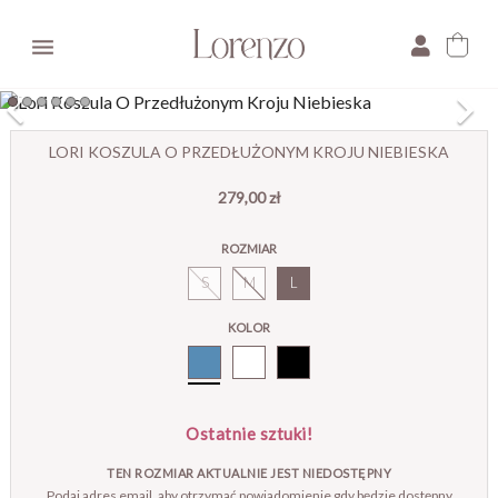

×
LORI KOSZULA O PRZEDŁUŻONYM KROJU NIEBIESKA
279,00 zł
E-mail:
ROZMIAR
Pytanie:
S
M
L
KOLOR
Niebieski
Ostatnie sztuki!
TEN ROZMIAR AKTUALNIE JEST NIEDOSTĘPNY
Podaj adres email, aby otrzymać powiadomienie gdy będzie dostępny