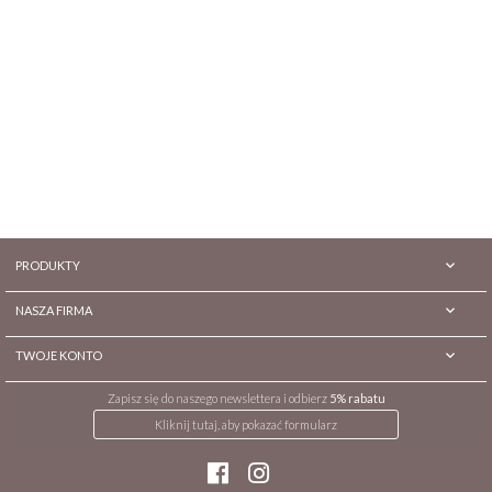

PRODUKTY

NASZA FIRMA

TWOJE KONTO
Zapisz się do naszego newslettera i odbierz
5% rabatu
Kliknij tutaj, aby pokazać formularz