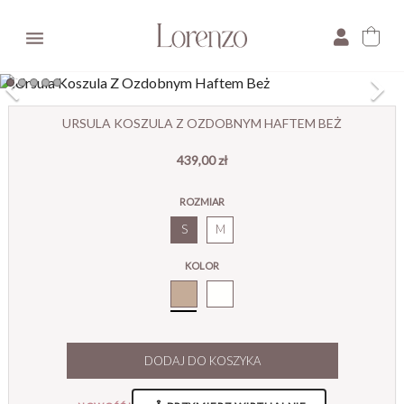

×
URSULA KOSZULA Z OZDOBNYM HAFTEM BEŻ
439,00 zł
E-mail:
ROZMIAR
Pytanie:
S
M
KOLOR
Beż
DODAJ DO KOSZYKA