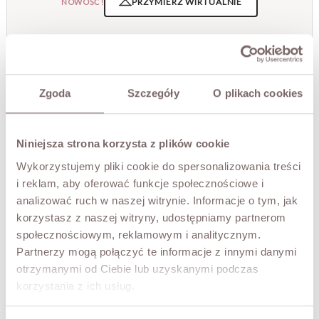
PRZYMIERZ WIRTUALNIE
NOWOŚĆ!
OPIS
Subtelna, elegancka i pełna detali. Koszula wykonana jest
z lekkiej, półtransparentnej tkaniny w ciepłym, beżowym
Zgoda
Szczegóły
O plikach cookies
odcieniu, ozdobionej delikatnym haftem o roślinnym
motywie. Model z klasycznym zapięciem na guziki i stójką
przy szyi nadaje całości wyrafinowanego charakteru.
Lekko bufiaste rękawy zakończone wąskim mankietem
Niniejsza strona korzysta z plików cookie
podkreślają romantyczny styl, a zwiewny materiał pięknie
Wykorzystujemy pliki cookie do spersonalizowania treści
układa się na sylwetce.
i reklam, aby oferować funkcje społecznościowe i
Idealna do jasnych spodni, denimu lub eleganckiej
analizować ruch w naszej witrynie. Informacje o tym, jak
spódnicy — sprawdzi się zarówno na co dzień, jak i w
bardziej dopracowanych stylizacjach.
korzystasz z naszej witryny, udostępniamy partnerom
społecznościowym, reklamowym i analitycznym.
• produkt włoski marki MOTEL
Partnerzy mogą połączyć te informacje z innymi danymi
• wysoka jakość wykończenia
otrzymanymi od Ciebie lub uzyskanymi podczas
Modelka ma 173 cm wzrostu i prezentuje rozmiar M
korzystania z ich usług.
SKŁAD / DODATKOWE INFORMACJE