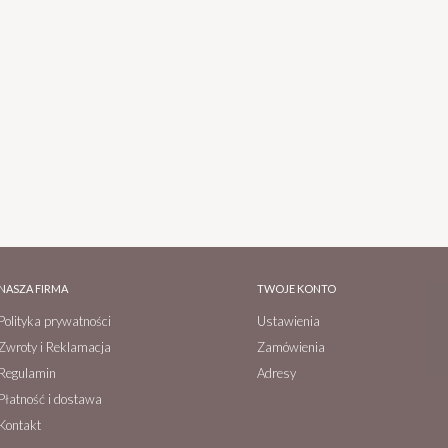
NASZA FIRMA
TWOJE KONTO
Polityka prywatności
Ustawienia
Zwroty i Reklamacja
Zamówienia
Regulamin
Adresy
Płatność i dostawa
Kontakt