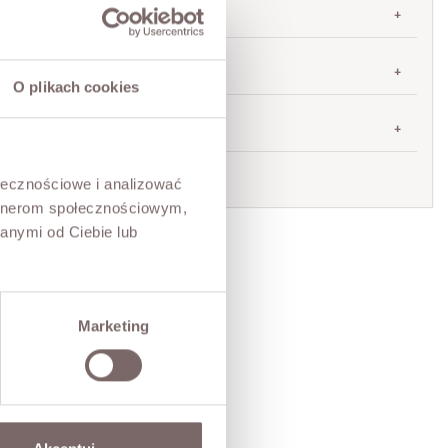
TABELA ROZMIARÓW
ZWROT
O plikach cookies
DOSTAWA
Zadaj pytanie o produkt
ołecznościowe i analizować
artnerom społecznościowym,
anymi od Ciebie lub
Marketing