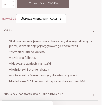
DODAJ DO KOSZYKA
PRZYMIERZ WIRTUALNIE
NOWOŚĆ!
OPIS
Stylowa koszula jeansowa z charakterystyczną falbaną na
piersi, która dodaje jej wyjątkowego charakteru.
• wysokiej jakości denim,
• ozdobna falbana,
• klasyczne zapięcie na guziki,
• kołnierzyk i długie rękawy,
• uniwersalny fason pasujący do wielu stylizacji.
Modelka ma 173 cm wzrostu i prezentuje rozmiar M/L
SKŁAD / DODATKOWE INFORMACJE