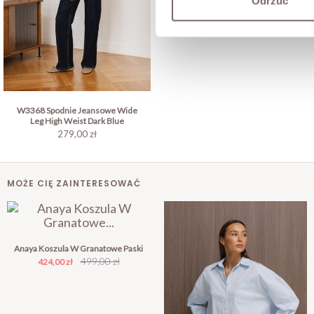
Odrzuć
W3368 Spodnie Jeansowe Wide
Leg High Weist Dark Blue
279,00 zł
MOŻE CIĘ ZAINTERESOWAĆ
Anaya Koszula W Granatowe Paski
Cena
Cena
499,00 zł
424,00 zł
podstawowa