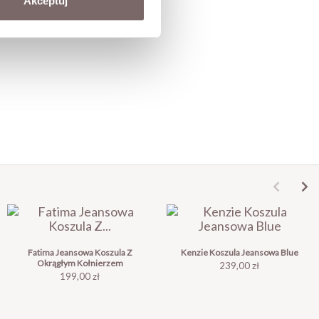
Akceptuj
Fatima Jeansowa Koszula Z
Kenzie Koszula Jeansowa Blue
Okrągłym Kołnierzem
Cena
239,00 zł
Cena
199,00 zł