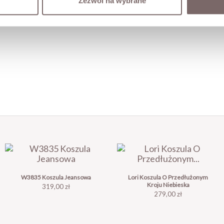
Zezwól na wybrane
W3835 Koszula Jeansowa
Lori Koszula O Przedłużonym
Kroju Niebieska
Cena
319,00 zł
Cena
279,00 zł