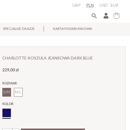
GBP
PLN
USD
EUR

SPECJALNE OKAZJE
KARTA PODARUNKOWA
×
CHARLOTTE KOSZULA JEANSOWA DARK BLUE
229,00 zł
ROZMIAR
S/M
M/L
KOLOR
Granatowy