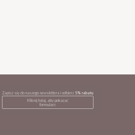
Zapisz się do naszego newslettera i odbierz
5% rabatu
Kliknij tutaj, aby pokazać
formularz