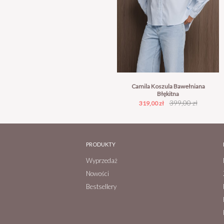
Camila Koszula Bawełniana
Błękitna
Cena
Cena
399,00 zł
319,00 zł
podstawowa
PRODUKTY
Wyprzedaż
Nowości
Bestsellery