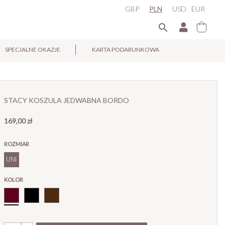
GBP
PLN
USD
EUR

SPECJALNE OKAZJE
KARTA PODARUNKOWA
×
STACY KOSZULA JEDWABNA BORDO
169,00 zł
ROZMIAR
UNI
KOLOR
Bordo