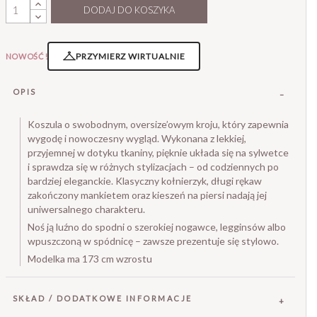
DODAJ DO KOSZYKA
PRZYMIERZ WIRTUALNIE
NOWOŚĆ!
OPIS
Koszula o swobodnym, oversize’owym kroju, który zapewnia
wygodę i nowoczesny wygląd. Wykonana z lekkiej,
przyjemnej w dotyku tkaniny, pięknie układa się na sylwetce
i sprawdza się w różnych stylizacjach – od codziennych po
bardziej eleganckie. Klasyczny kołnierzyk, długi rękaw
zakończony mankietem oraz kieszeń na piersi nadają jej
uniwersalnego charakteru.
Noś ją luźno do spodni o szerokiej nogawce, legginsów albo
wpuszczoną w spódnicę – zawsze prezentuje się stylowo.
Modelka ma 173 cm wzrostu
SKŁAD / DODATKOWE INFORMACJE