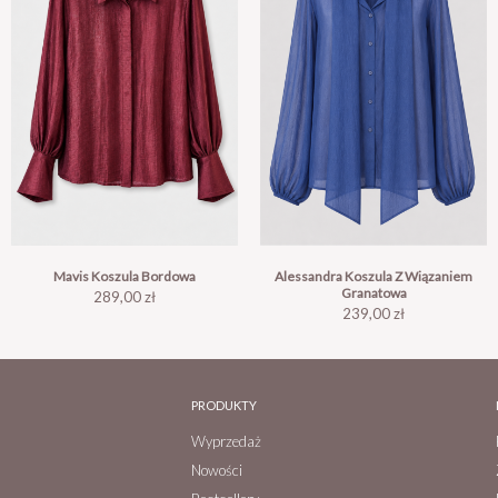
Mavis Koszula Bordowa
Alessandra Koszula Z Wiązaniem
Granatowa
Cena
289,00 zł
Cena
239,00 zł
PRODUKTY
Wyprzedaż
Nowości