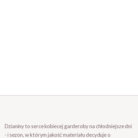
Dzianiny to serce kobiecej garderoby na chłodniejsze dni
- i sezon, w którym jakość materiału decyduje o