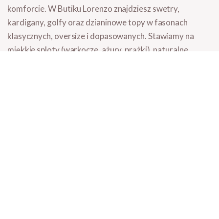
komforcie. W Butiku Lorenzo znajdziesz
swetry,
kardigany, golfy oraz dzianinowe topy
w fasonach
klasycznych, oversize i dopasowanych. Stawiamy na
miękkie sploty (warkocze, ażury, prążki), naturalne
włókna (wełna, kaszmir, bawełna) i materiały, które
dobrze trzymają fason po wielu praniach. Selekcja
zaprojektowana z myślą o stylizacjach od września do
marca.
Co znajdziesz w kategorii dzianin
Swetry damskie
- oversize, klasyczne, z warkoczem, ażurowe, w
fasonach krótkich i długich.