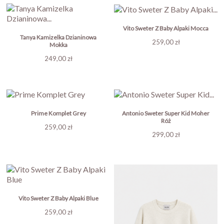
Vito Sweter Z Baby Alpaki Mocca
Tanya Kamizelka Dzianinowa
Cena
259,00 zł
Mokka
Cena
249,00 zł
Prime Komplet Grey
Antonio Sweter Super Kid Moher
Róż
Cena
259,00 zł
Cena
299,00 zł
Vito Sweter Z Baby Alpaki Blue
Cena
259,00 zł