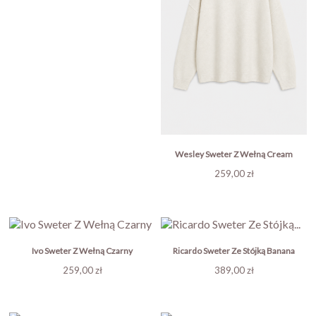
Wesley Sweter Z Wełną Cream
Cena
259,00 zł
Ivo Sweter Z Wełną Czarny
Ricardo Sweter Ze Stójką Banana
Cena
Cena
259,00 zł
389,00 zł