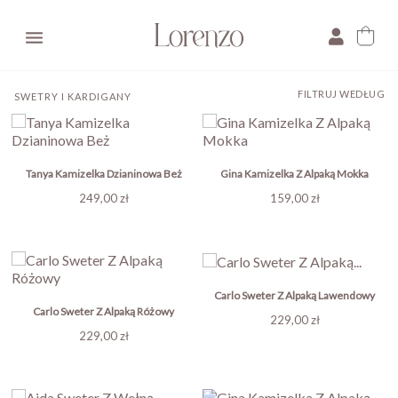

FILTRUJ WEDŁUG
SWETRY I KARDIGANY
Tanya Kamizelka Dzianinowa Beż
Gina Kamizelka Z Alpaką Mokka
Cena
Cena
249,00 zł
159,00 zł
Carlo Sweter Z Alpaką Lawendowy
Carlo Sweter Z Alpaką Różowy
Cena
229,00 zł
Cena
229,00 zł