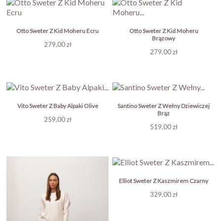
Otto Sweter Z Kid Moheru Ecru
Otto Sweter Z Kid Moheru
Brązowy
Cena
279,00 zł
Cena
279,00 zł
Vito Sweter Z Baby Alpaki Olive
Santino Sweter Z Wełny Dziewiczej
Brąz
Cena
259,00 zł
Cena
519,00 zł
Elliot Sweter Z Kaszmirem Czarny
Cena
329,00 zł