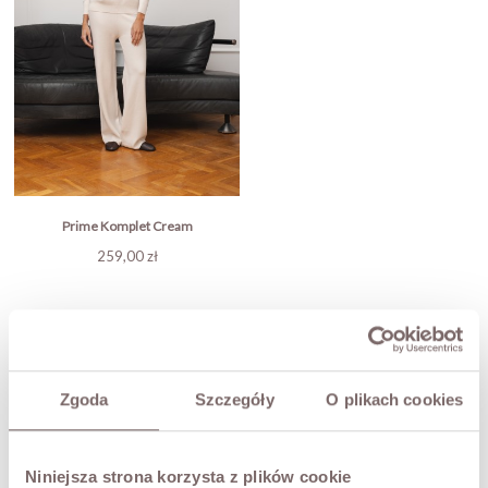
Prime Komplet Cream
Cena
259,00 zł

1
2
3
…
10
Zgoda
Szczegóły
O plikach cookies
Niniejsza strona korzysta z plików cookie