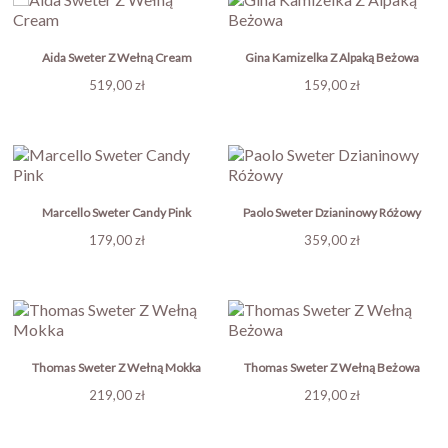
Aida Sweter Z Wełną Cream
Gina Kamizelka Z Alpaką Beżowa
Cena
Cena
519,00 zł
159,00 zł
Marcello Sweter Candy Pink
Paolo Sweter Dzianinowy Różowy
Cena
Cena
179,00 zł
359,00 zł
Thomas Sweter Z Wełną Mokka
Thomas Sweter Z Wełną Beżowa
Cena
Cena
219,00 zł
219,00 zł