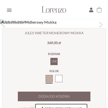

×
JULES SWETER MOHEROWY MOKKA
369,00 zł
E-mail:
ROZMIAR
Pytanie:
UNI
KOLOR
Cappuccino
DODAJ DO KOSZYKA