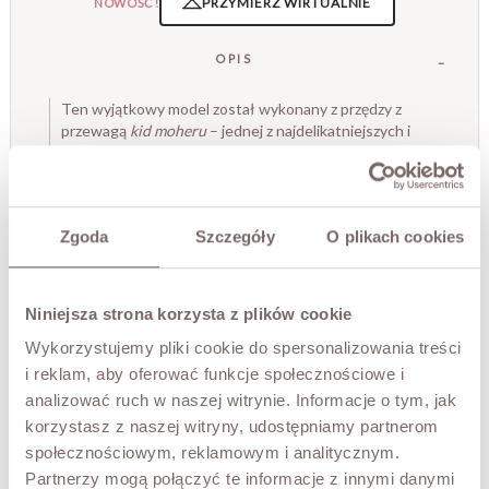
PRZYMIERZ WIRTUALNIE
NOWOŚĆ!
OPIS
Ten wyjątkowy model został wykonany z przędzy z
przewagą
kid moheru
– jednej z najdelikatniejszych i
najbardziej cenionych odmian moheru. To właśnie dzięki
niemu sweter zachwyca puszystością, lekkością i
niezwykłą miękkością, która przyjemnie otula ciało. Jego
luźny, oversize'owy krój z opuszczonymi ramionami tworzy
Zgoda
Szczegóły
O plikach cookies
nonszalancki, a zarazem kobiecy look, idealny zarówno do
jeansów, jak i eleganckich spodni czy spódnic.
• okrągły dekolt,
Niniejsza strona korzysta z plików cookie
• krój bezrękawnika, opadający na ramiona,
• produkt włoski.
Wykorzystujemy pliki cookie do spersonalizowania treści
Modelka ma 173 cm wzrostu.
i reklam, aby oferować funkcje społecznościowe i
analizować ruch w naszej witrynie. Informacje o tym, jak
korzystasz z naszej witryny, udostępniamy partnerom
SKŁAD / DODATKOWE INFORMACJE
społecznościowym, reklamowym i analitycznym.
Partnerzy mogą połączyć te informacje z innymi danymi