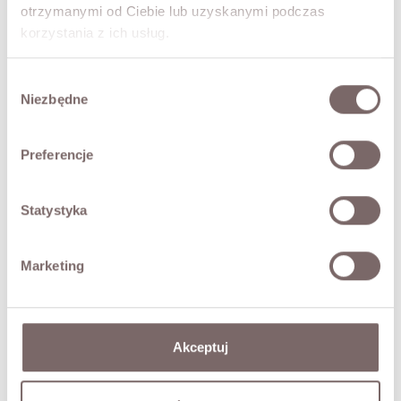
- Raglanowe rękawy
otrzymanymi od Ciebie lub uzyskanymi podczas
- Delikatnie transparentny splot
korzystania z ich usług.
- Produkt włoski
Modelka ma 173 cm wzrostu i prezentuje rozmiar
Wybór
uniwersalny.
Niezbędne
zgody
SKŁAD / DODATKOWE INFORMACJE
Preferencje
TABELA ROZMIARÓW
Statystyka
ZWROT
Marketing
DOSTAWA
Zadaj pytanie o produkt
Akceptuj
MOŻE CIĘ ZAINTERESOWAĆ