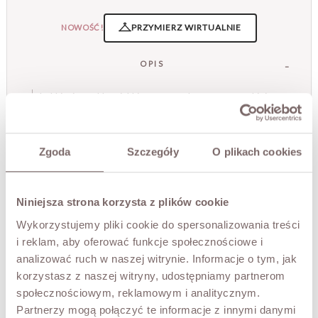
PRZYMIERZ WIRTUALNIE
NOWOŚĆ!
OPIS
Lekki, niezwykle miękki sweter wykonany z wysokiej
jakości kid moheru, który zachwyca delikatnością i
subtelną, puszystą strukturą. Szlachetna przędza otula
sylwetkę niczym delikatna chmurka, zapewniając
Zgoda
Szczegóły
O plikach cookies
wyjątkowy komfort noszenia oraz przyjemne uczucie
lekkości. Naturalna miękkość włókien nadaje całości
elegancki, luksusowy charakter i sprawia, że sweter
prezentuje się niezwykle stylowo.
Niniejsza strona korzysta z plików cookie
Luźniejszy krój zapewnia pełną swobodę ruchów, a
Wykorzystujemy pliki cookie do spersonalizowania treści
delikatnie transparentna struktura podkreśla lekkość i
i reklam, aby oferować funkcje społecznościowe i
subtelny charakter modelu. To ponadczasowa propozycja,
która doskonale komponuje się zarówno z jeansami, jak i
analizować ruch w naszej witrynie. Informacje o tym, jak
satynowymi spódnicami czy eleganckimi spodniami,
korzystasz z naszej witryny, udostępniamy partnerom
tworząc kobiece i stylowe zestawy na co dzień.
społecznościowym, reklamowym i analitycznym.
- Lekka, puszysta struktura
Partnerzy mogą połączyć te informacje z innymi danymi