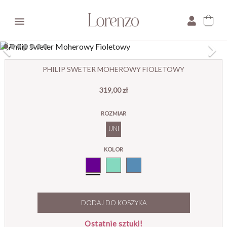

×
PHILIP SWETER MOHEROWY FIOLETOWY
319,00 zł
E-mail:
ROZMIAR
Pytanie:
UNI
KOLOR
Fiolet
DODAJ DO KOSZYKA
Ostatnie sztuki!