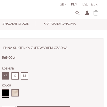
GBP
PLN
USD
EUR

SPECJALNE OKAZJE
KARTA PODARUNKOWA
×
JENNA SUKIENKA Z JEDWABIEM CZARNA
569,00 zł
ROZMIAR
XS
S
M
KOLOR
Czarny