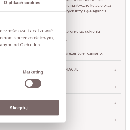
O plikach cookies
uroczystości okolicznościowe, romantyczne kolacje oraz
letnie wydarzenia, podczas których liczy się elegancja
połączona z wygodą.
- klasyczny, okrągły dekolt
ołecznościowe i analizować
- dekoracyjne marszczenia na całej górze sukienki
artnerom społecznościowym,
- szeroki pas podkreślający talię
anymi od Ciebie lub
- marka włoska Have One
Modelka ma 177 cm wzrostu i prezentuje rozmiar S.
SKŁAD / DODATKOWE INFORMACJE
Marketing
TABELA ROZMIARÓW
ZWROT
Akceptuj
DOSTAWA