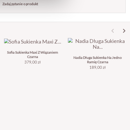
Zadaj pytanie o produkt
Sofia Sukienka Maxi Z Wiązaniem
Czarna
Nadia Długa Sukienka Na Jedno
Cena
Ramię Czarna
379,00 zł
Cena
189,00 zł