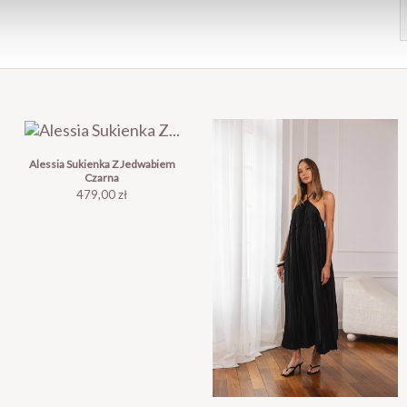
Alessia Sukienka Z Jedwabiem
Czarna
Cena
479,00 zł