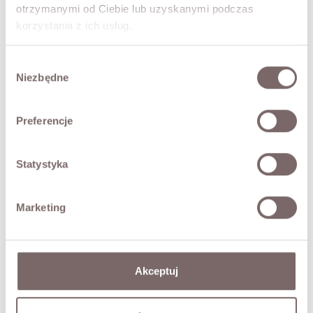
otrzymanymi od Ciebie lub uzyskanymi podczas
- zwiewny materiał
korzystania z ich usług.
- szerokie ramiączka z poduszkami
- marka włoska Have One
Wybór
Modelka ma 177 cm wzrostu i prezentuje rozmiar S.
Niezbędne
zgody
SKŁAD / DODATKOWE INFORMACJE
Preferencje
TABELA ROZMIARÓW
Statystyka
ZWROT
Marketing
DOSTAWA
Zadaj pytanie o produkt
Akceptuj
MOŻE CIĘ ZAINTERESOWAĆ