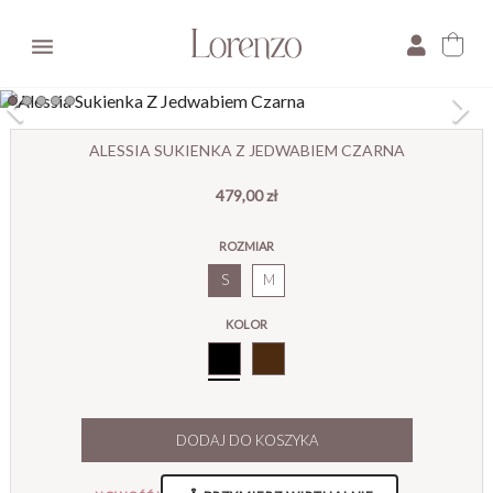

×
ALESSIA SUKIENKA Z JEDWABIEM CZARNA
479,00 zł
E-mail:
ROZMIAR
Pytanie:
S
M
KOLOR
Czarny
DODAJ DO KOSZYKA