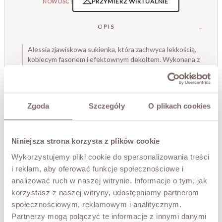
PRZYMIERZ WIRTUALNIE
NOWOŚĆ!
OPIS
Alessia zjawiskowa sukienka, która zachwyca lekkością,
kobiecym fasonem i efektownym dekoltem. Wykonana z
miękko układającego się materiału, pięknie porusza się
przy każdym kroku, nadając sylwetce subtelności i
elegancji.
Głęboki dekolt optycznie wydłuża szyję i podkreśla
Zgoda
Szczegóły
O plikach cookies
kobiece kształty, a elastyczne marszczenie w talii
zapewnia wygodne dopasowanie do sylwetki. Szerokie
ramiączka oraz efektownie odsłonięte plecy z wiązaniem
dodają całości wyjątkowego charakteru.
Niniejsza strona korzysta z plików cookie
To model idealny na letnie przyjęcia, wakacyjne wyjazdy,
Wykorzystujemy pliki cookie do spersonalizowania treści
wesela, romantyczne kolacje czy wyjątkowe okazje,
i reklam, aby oferować funkcje społecznościowe i
podczas których chcesz wyglądać niezwykle kobieco i
analizować ruch w naszej witrynie. Informacje o tym, jak
elegancko.
korzystasz z naszej witryny, udostępniamy partnerom
- dekolt V-neck
społecznościowym, reklamowym i analitycznym.
- odkryte plecy z regulowanym wiązaniem
Partnerzy mogą połączyć te informacje z innymi danymi
- elastyczna talia dopasowująca się do sylwetki