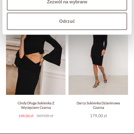
Zezwól na wybrane
Odrzuć
Cindy Długa Sukienka Z
Darcy Sukienka Dzianinowa
Wycięciem Czarna
Czarna
Cena
Cena
369,00 zł
Cena
179,00 zł
199,00 zł
podstawowa