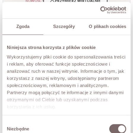
PRZYMIERZ WIRTUALNIE
NOWOŚĆ!
OPIS
Zgoda
Szczegóły
O plikach cookies
Elegancka sukienka o satynowym wykończeniu, która
łączy minimalistyczną formę z subtelną nutą
wieczorowego charakteru. Luźna góra ze stójką pięknie
układa się na sylwetce, dodając jej lekkości, a dopasowany
Niniejsza strona korzysta z plików cookie
dół zdobi delikatna koronka, tworząc efekt pełen klasy i
Wykorzystujemy pliki cookie do spersonalizowania treści
kobiecości. To model idealny na wyjątkowe okazje –
i reklam, aby oferować funkcje społecznościowe i
nowoczesny, szykowny i ponadczasowy.
analizować ruch w naszej witrynie. Informacje o tym, jak
• produkt włoski,
korzystasz z naszej witryny, udostępniamy partnerom
• z tyłu wiązanie.
społecznościowym, reklamowym i analitycznym.
Modelka ma 173 cm wzrostu i prezentuje rozmiar S/M.
Partnerzy mogą połączyć te informacje z innymi danymi
otrzymanymi od Ciebie lub uzyskanymi podczas
SKŁAD / DODATKOWE INFORMACJE
korzystania z ich usług.
TABELA ROZMIARÓW
Wybór
Niezbędne
zgody