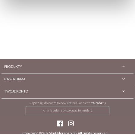

PRODUKTY

NASZA FIRMA

TWOJE KONTO
Zapisz się do naszego newslettera i odbierz
5% rabatu
Kliknij tutaj, aby pokazać formularz
Copyright © 2026
butiklorenzo.pl
- All rights reserved.