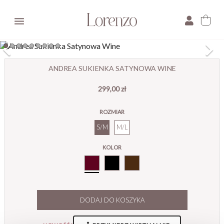

×
ANDREA SUKIENKA SATYNOWA WINE
299,00 zł
E-mail:
ROZMIAR
Pytanie:
S/M
M/L
KOLOR
Bordo
DODAJ DO KOSZYKA