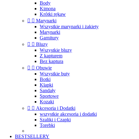
Body
Kimona
Krótki rękaw


Marynarki
Wszystkie marynarki i żakiety
Marynarki
Garnitury


Bluzy
Wszystkie bluzy
Z kapturem
Bez kaptura


Obuwie
Wszystkie buty
Botki
Klapki
Sandały
Sportowe
Kozaki


Akcesoria i Dodatki
wszystkie akcesoria i dodatki
Szaliki i Czapki
Torebki
BESTSELLERY