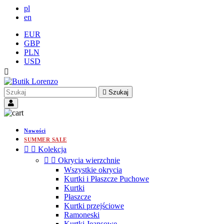
pl
en
EUR
GBP
PLN
USD


Szukaj
Nowości
SUMMER SALE


Kolekcja


Okrycia wierzchnie
Wszystkie okrycia
Kurtki i Płaszcze Puchowe
Kurtki
Płaszcze
Kurtki przejściowe
Ramoneski
Kurtki Jeansowe