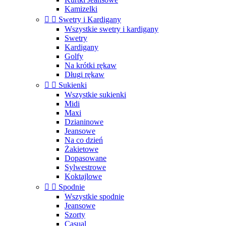
Kamizelki


Swetry i Kardigany
Wszystkie swetry i kardigany
Swetry
Kardigany
Golfy
Na krótki rękaw
Długi rękaw


Sukienki
Wszystkie sukienki
Midi
Maxi
Dzianinowe
Jeansowe
Na co dzień
Żakietowe
Dopasowane
Sylwestrowe
Koktajlowe


Spodnie
Wszystkie spodnie
Jeansowe
Szorty
Casual