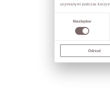
uzyskanymi podczas korzysta
Wybór
Niezbędne
zgody
Odrzuć