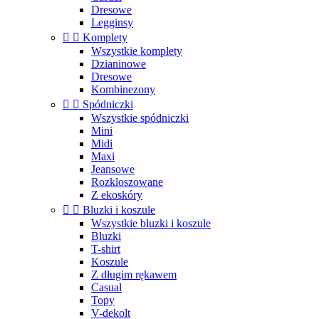
Dresowe
Legginsy


Komplety
Wszystkie komplety
Dzianinowe
Dresowe
Kombinezony


Spódniczki
Wszystkie spódniczki
Mini
Midi
Maxi
Jeansowe
Rozkloszowane
Z ekoskóry


Bluzki i koszule
Wszystkie bluzki i koszule
Bluzki
T-shirt
Koszule
Z długim rękawem
Casual
Topy
V-dekolt