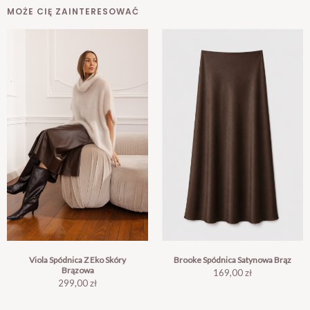
MOŻE CIĘ ZAINTERESOWAĆ
Viola Spódnica Z Eko Skóry
Brooke Spódnica Satynowa Brąz
Brązowa
Cena
169,00 zł
Cena
299,00 zł