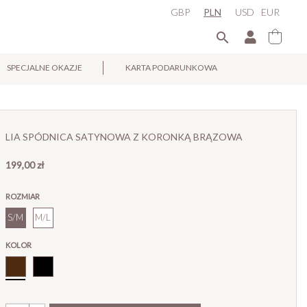
GBP
PLN
USD
EUR

SPECJALNE OKAZJE
KARTA PODARUNKOWA
×
LIA SPÓDNICA SATYNOWA Z KORONKĄ BRĄZOWA
199,00 zł
ROZMIAR
S/M
M/L
KOLOR
Brąz