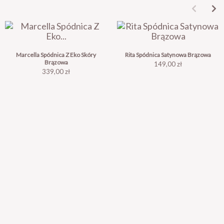
Marcella Spódnica Z Eko Skóry
Rita Spódnica Satynowa Brązowa
Brązowa
Cena
149,00 zł
Cena
339,00 zł