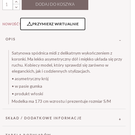
DODAJ DO KOSZYKA
PRZYMIERZ WIRTUALNIE
NOWOŚĆ!
OPIS
Satynowa spódnica midi z delikatnym wykończeniem z
koronki. Ma lekko asymetryczny dół i miękko układa się przy
ruchu. Kobiecy model, który sprawdzi się zarówno w
eleganckich, jak i codziennych stylizacjach.
• asymetryczny krój
• w pasie gumka
• produkt włoski
Modelka ma 173 cm wzrostu i prezentuje rozmiar S/M
SKŁAD / DODATKOWE INFORMACJE