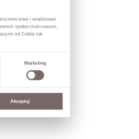
ołecznościowe i analizować
artnerom społecznościowym,
anymi od Ciebie lub
16162 Kurtka Z Eko Skóry Cofee
349,00 zł
Marketing
Akceptuj