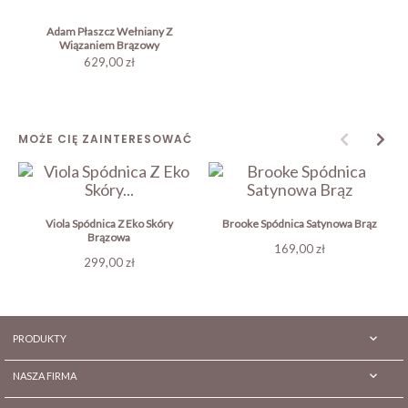
Adam Płaszcz Wełniany Z
Wiązaniem Brązowy
629,00 zł
MOŻE CIĘ ZAINTERESOWAĆ
Viola Spódnica Z Eko Skóry
Brooke Spódnica Satynowa Brąz
Brązowa
Cena
169,00 zł
Cena
299,00 zł

PRODUKTY

NASZA FIRMA