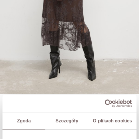
SORAYA SPÓDNICA KORONKOWA BRĄZOWA
179,00 zł
Zgoda
Szczegóły
O plikach cookies
219,00 zł
Najniższa cena w okresie 30 dni przed obniżką:
219,00 zł