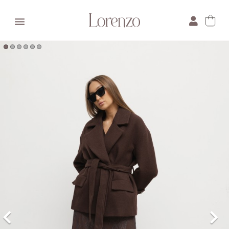

×
E-mail:
Pytanie: