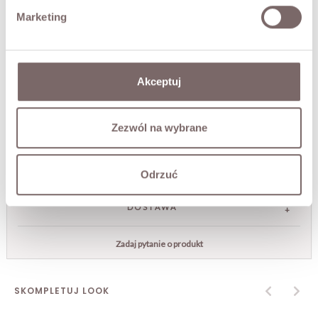
• w pasie gumka,
Marketing
• długość midi.
Modelka ma 173 cm wzrostu.
Akceptuj
SKŁAD / DODATKOWE INFORMACJE
TABELA ROZMIARÓW
Zezwól na wybrane
ZWROT
Odrzuć
DOSTAWA
Zadaj pytanie o produkt
SKOMPLETUJ LOOK