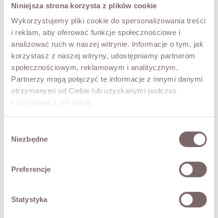
Niniejsza strona korzysta z plików cookie
ROZMIAR
Wykorzystujemy pliki cookie do spersonalizowania treści
UNI
i reklam, aby oferować funkcje społecznościowe i
analizować ruch w naszej witrynie. Informacje o tym, jak
KOLOR
korzystasz z naszej witryny, udostępniamy partnerom
Brąz
społecznościowym, reklamowym i analitycznym.
Partnerzy mogą połączyć te informacje z innymi danymi
otrzymanymi od Ciebie lub uzyskanymi podczas
DODAJ DO KOSZYKA
korzystania z ich usług.
PRZYMIERZ WIRTUALNIE
NOWOŚĆ!
Wybór
Niezbędne
zgody
OPIS
Preferencje
Spódnica midi wykonana z delikatnej, ażurowej koronki w
kwiatowy wzór. Model zachwyca subtelną
transparentnością oraz wykończeniem z falbaną, które
Statystyka
nadają mu lekkości i romantycznego charakteru.
• podszewka,