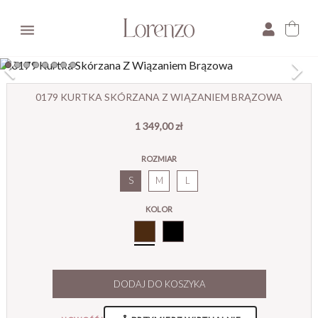

×
0179 KURTKA SKÓRZANA Z WIĄZANIEM BRĄZOWA
1 349,00 zł
E-mail:
ROZMIAR
Pytanie:
S
M
L
KOLOR
Brąz
DODAJ DO KOSZYKA