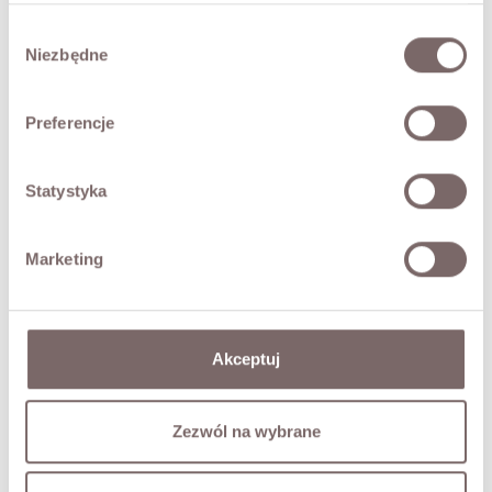
- marka włoska Vicolo
Wybór
Modelka ma 173 cm wzrostu i prezentuje rozmiar M.
Niezbędne
zgody
SKŁAD / DODATKOWE INFORMACJE
Preferencje
TABELA ROZMIARÓW
Statystyka
ZWROT
Marketing
DOSTAWA
Zadaj pytanie o produkt
Akceptuj
SKOMPLETUJ LOOK
Zezwól na wybrane