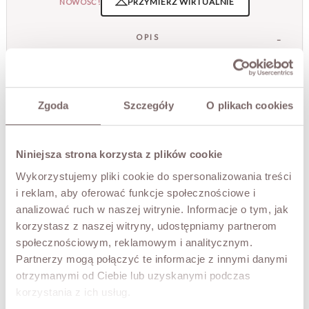
PRZYMIERZ WIRTUALNIE
NOWOŚĆ!
OPIS
Kurtka to nowoczesna i niezwykle stylowa propozycja,
która zachwyca minimalistycznym fasonem oraz
eleganckim wykończeniem z naturalnej skóry. Miękka,
Zgoda
Szczegóły
O plikach cookies
wysokogatunkowa skóra pięknie układa się na sylwetce,
nadając całości luksusowego i wyrafinowanego
charakteru, a krótszy fason subtelnie podkreśla proporcje
sylwetki.
Niniejsza strona korzysta z plików cookie
Szeroki kołnierz oraz wiązanie w talii dodają kurtce
Wykorzystujemy pliki cookie do spersonalizowania treści
elegancji i pozwalają delikatnie dopasować fason do
i reklam, aby oferować funkcje społecznościowe i
sylwetki. Starannie dopracowane detale oraz gładka
analizować ruch w naszej witrynie. Informacje o tym, jak
podszewka zapewniają komfort noszenia i wyjątkową
wygodę. To idealna propozycja zarówno do jeansów,
korzystasz z naszej witryny, udostępniamy partnerom
satynowych spódnic, jak i eleganckich spodni, tworząc
społecznościowym, reklamowym i analitycznym.
stylowe zestawy na co dzień i na wyjątkowe okazje.
Partnerzy mogą połączyć te informacje z innymi danymi
- wiązanie w talii
otrzymanymi od Ciebie lub uzyskanymi podczas
- szeroki kołnierz
korzystania z ich usług.
- krótszy fason