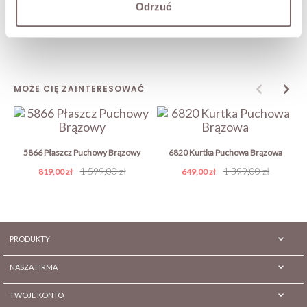
Odrzuć
Samira Spódnica Satynowa
Brązowa
369,00 zł
MOŻE CIĘ ZAINTERESOWAĆ
5866 Płaszcz Puchowy Brązowy
6820 Kurtka Puchowa Brązowa
Cena
Cena
1 599,00 zł
Cena
Cena
1 399,00 zł
819,00 zł
649,00 zł
podstawowa
podstawowa

PRODUKTY

NASZA FIRMA

TWOJE KONTO