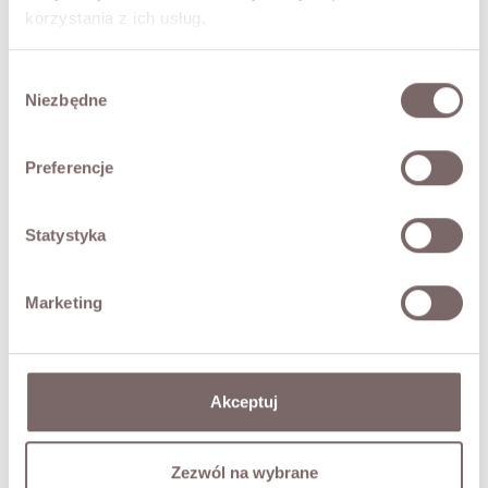
kurtka pięknie modeluje sylwetkę i nadaje jej proporcji.
korzystania z ich usług.
Delikatnie rozkloszowany dół dodaje lekkości i subtelnej
elegancji.
Wybór
- miękka, gładka skóra naturalna
Niezbędne
zgody
- szeroki kołnierz o klasycznej linii
- zapięcie na guziki
Preferencje
- pasek w talii do regulacji i wiązania
- subtelne przeszycia modelujące
- długość do bioder
Statystyka
To uniwersalny model, który sprawdzi się zarówno w
stylizacjach codziennych, jak i bardziej eleganckich, nadając
całości wyrafinowanego, ponadczasowego charakteru.
Marketing
Modelka ma 173 cm wzrostu i prezentuje rozmiar M.
SKŁAD / DODATKOWE INFORMACJE
Akceptuj
TABELA ROZMIARÓW
Zezwól na wybrane