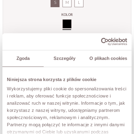
S
M
L
KOLOR
Czarny
DODAJ DO KOSZYKA
Zgoda
Szczegóły
O plikach cookies
Ostatnie sztuki!
PRZYMIERZ WIRTUALNIE
NOWOŚĆ!
Niniejsza strona korzysta z plików cookie
OPIS
Wykorzystujemy pliki cookie do spersonalizowania treści
i reklam, aby oferować funkcje społecznościowe i
Skórzana kurtka o eleganckim, kobiecym kroju, łącząca
analizować ruch w naszej witrynie. Informacje o tym, jak
klasykę z nowoczesnym minimalizmem. Wykonana z
korzystasz z naszej witryny, udostępniamy partnerom
miękkiej, wysokiej jakości skóry naturalnej, która
społecznościowym, reklamowym i analitycznym.
dopasowuje się do sylwetki i zapewnia komfort noszenia.
Partnerzy mogą połączyć te informacje z innymi danymi
Model ma dopasowany fason z wyraźnie zaznaczoną talią,
otrzymanymi od Ciebie lub uzyskanymi podczas
podkreśloną szerokim paskiem do wiązania. Dzięki temu