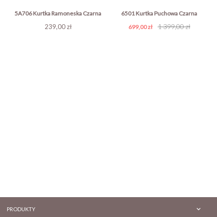
5A706 Kurtka Ramoneska Czarna
6501 Kurtka Puchowa Czarna
Cena
Cena
Cena
1 399,00 zł
239,00 zł
699,00 zł
podstawowa

PRODUKTY