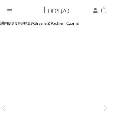

×
E-mail:
Pytanie: