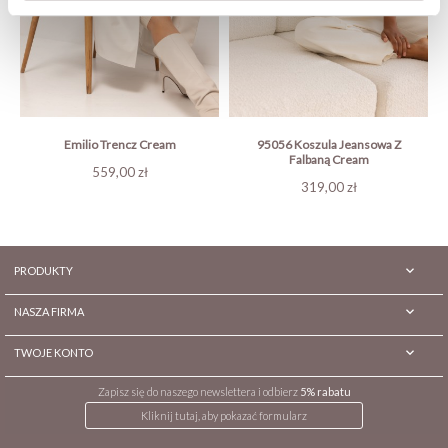
Emilio Trencz Cream
95056 Koszula Jeansowa Z
Falbaną Cream
Cena
559,00 zł
Cena
319,00 zł

PRODUKTY

NASZA FIRMA

TWOJE KONTO
Zapisz się do naszego newslettera i odbierz
5% rabatu
Kliknij tutaj, aby pokazać formularz