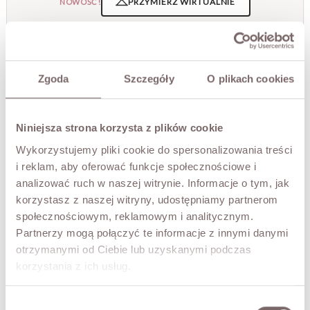
PRZYMIERZ WIRTUALNIE
NOWOŚĆ!
OPIS
Minimalistyczna, ponadczasowa i niezwykle stylowa
Zgoda
Szczegóły
O plikach cookies
wełniana kurtk, która idealnie wpisuje się w estetykę soft
minimal. Model o luźniejszym kroju zapewnia swobodę i
nowoczesny charakter stylizacji. Zapinana na suwak oraz
napy, z praktycznymi kieszeniami i subtelnym kołnierzem
Niniejsza strona korzysta z plików cookie
typu stójka, świetnie sprawdzi się jako przejściowe okrycie
Wykorzystujemy pliki cookie do spersonalizowania treści
wiosną i jesienią.
i reklam, aby oferować funkcje społecznościowe i
• produkt polski,
analizować ruch w naszej witrynie. Informacje o tym, jak
• zapinana na zamek i zatrzaski,
korzystasz z naszej witryny, udostępniamy partnerom
• posiada podszewkę,
społecznościowym, reklamowym i analitycznym.
• na rękawach ozdobne marszczenia.
Partnerzy mogą połączyć te informacje z innymi danymi
Modelka ma 173 cm wzrostu i prezentuje rozmiar M
otrzymanymi od Ciebie lub uzyskanymi podczas
korzystania z ich usług.
SKŁAD / DODATKOWE INFORMACJE
Wybór