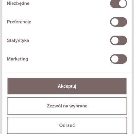
Niezbędne
TABELA ROZMIARÓW
zgody
ZWROT
Preferencje
DOSTAWA
Statystyka
Zadaj pytanie o produkt
Marketing
MOŻE CIĘ ZAINTERESOWAĆ
Akceptuj
Zezwól na wybrane
Odrzuć