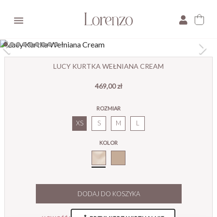

×
LUCY KURTKA WEŁNIANA CREAM
469,00 zł
E-mail:
ROZMIAR
Pytanie:
XS
S
M
L
KOLOR
Cream_
DODAJ DO KOSZYKA