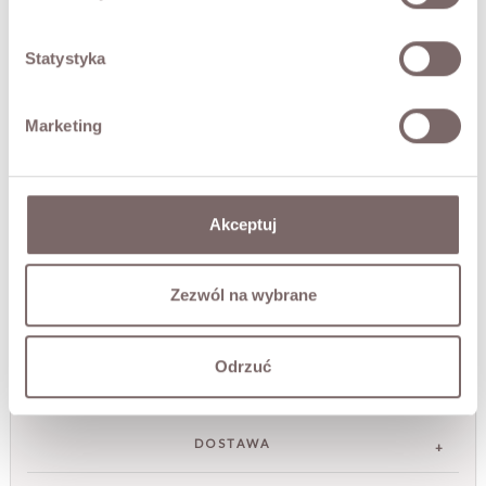
sobie miejski szyk i przytulny komfort, dzięki czemu
doskonale uzupełni zarówno casualowe, jak i bardziej
eleganckie stylizacje.
Statystyka
Luźny krój zapewnia wygodę i swobodę ruchów, a
ocieplany kożuszek dodaje ciepła i wyjątkowego
Marketing
charakteru. Kamizelka sprawdzi się w połączeniu z grubymi
swetrami, koszulami czy sukienkami, nadając stylizacji
niepowtarzalny akcent.
Modelka ma 173 cm wzrostu i prezentuje rozmiar M
Akceptuj
SKŁAD / DODATKOWE INFORMACJE
Zezwól na wybrane
TABELA ROZMIARÓW
Odrzuć
ZWROT
DOSTAWA