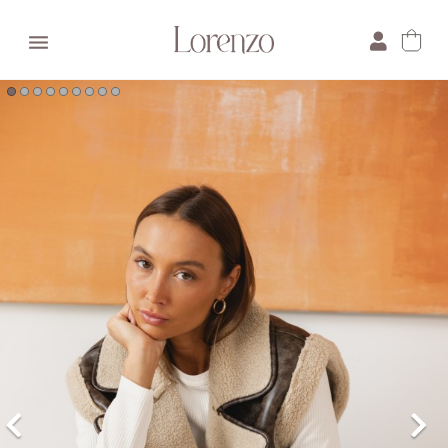

×
E-mail:
Pytanie: