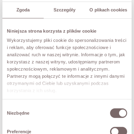
S
M
L
Zgoda
Szczegóły
O plikach cookies
KOLOR
Brąz
Niniejsza strona korzysta z plików cookie
Wykorzystujemy pliki cookie do spersonalizowania treści
TEN ROZMIAR AKTUALNIE JEST NIEDOSTĘPNY
i reklam, aby oferować funkcje społecznościowe i
Podaj adres email, aby otrzymać powiadomienie gdy będzie dostępny
analizować ruch w naszej witrynie. Informacje o tym, jak
korzystasz z naszej witryny, udostępniamy partnerom
społecznościowym, reklamowym i analitycznym.
POWIADOM MNIE
Partnerzy mogą połączyć te informacje z innymi danymi
otrzymanymi od Ciebie lub uzyskanymi podczas
korzystania z ich usług.
PRZYMIERZ WIRTUALNIE
NOWOŚĆ!
OPIS
Wybór
Niezbędne
zgody
Stylowa kamizelka wykonana z wysokiej eko skóry,
wykończona kożuszkiem, to must-have w sezonie
Preferencje
jesienno-zimowym. Jej ponadczasowy design łączy w