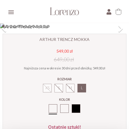

×
ARTHUR TRENCZ MOKKA
549,00 zł
E-mail:
649,00 zł
Pytanie:
Najniższa cena w okresie 30 dni przed obniżką:
549,00 zł
ROZMIAR
XS
S
M
L
KOLOR
Arthur
Trencz
Mokka
Ostatnie sztuki!