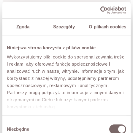
TEN ROZMIAR AKTUALNIE JEST NIEDOSTĘPNY
Podaj adres email, aby otrzymać powiadomienie gdy będzie dostępny
Zgoda
Szczegóły
O plikach cookies
POWIADOM MNIE
Niniejsza strona korzysta z plików cookie
PRZYMIERZ WIRTUALNIE
NOWOŚĆ!
Wykorzystujemy pliki cookie do spersonalizowania treści
i reklam, aby oferować funkcje społecznościowe i
analizować ruch w naszej witrynie. Informacje o tym, jak
OPIS
korzystasz z naszej witryny, udostępniamy partnerom
Elegancki i ponadczasowy trencz wykonany z wysokiej
społecznościowym, reklamowym i analitycznym.
jakości bawełny, który doskonale łączy styl i
Partnerzy mogą połączyć te informacje z innymi danymi
funkcjonalność. Lekko oversizowy krój, posiada pasek,
otrzymanymi od Ciebie lub uzyskanymi podczas
dzięki któremu podkreślisz talię. Efektowny, wysoko
korzystania z ich usług.
zapinany kołnierz, który można nosić na dwa sposoby –
klasycznie rozłożony lub zapięty dla dodatkowej ochrony
przed wiatrem. Regulowane mankiety, kieszenie boczne
Wybór
oraz praktyczne napy nadają mu nowoczesnego
Niezbędne
zgody
charakteru. To wszechstronny płaszcz, który sprawdzi się