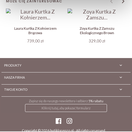
MOŻE CIĘ ZAINTERESOWAĆ
Laura Kurtka Z Kołnierzem
Zoya Kurtka Z Zamszu
Brązowa
Ekologicznego Brown
Cena
Cena
739,00 zł
329,00 zł

PRODUKTY

NASZA FIRMA

TWOJE KONTO
Zapisz się do naszego newslettera i odbierz
5% rabatu
Kliknij tutaj, aby pokazać formularz
Copyright © 2026
butiklorenzo.pl
- All rights reserved.