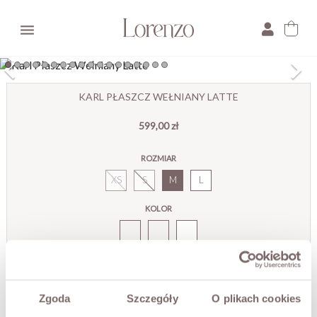

×
KARL PŁASZCZ WEŁNIANY LATTE
599,00 zł
E-mail:
ROZMIAR
Pytanie:
XS
S
M
L
KOLOR
Karl
Płaszcz
Wełniany
Latte
TEN ROZMIAR AKTUALNIE JEST NIEDOSTĘPNY
Podaj adres email, aby otrzymać powiadomienie gdy będzie dostępny
Zgoda
Szczegóły
O plikach cookies