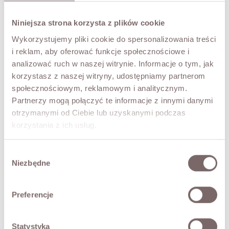
Niniejsza strona korzysta z plików cookie
POWIADOM MNIE
Wykorzystujemy pliki cookie do spersonalizowania treści
i reklam, aby oferować funkcje społecznościowe i
PRZYMIERZ WIRTUALNIE
NOWOŚĆ!
analizować ruch w naszej witrynie. Informacje o tym, jak
korzystasz z naszej witryny, udostępniamy partnerom
OPIS
społecznościowym, reklamowym i analitycznym.
Partnerzy mogą połączyć te informacje z innymi danymi
Wełniany płaszcz Karl. Klasyczny z nutą elegancji i
detali typowych dla trencza, zapinany dwurzędowo na
otrzymanymi od Ciebie lub uzyskanymi podczas
guziki, dodatkowo wiązany. Na ramionach ozdobne
korzystania z ich usług.
pagony, z tyłu rozcięcie. Piękny płaszcz, który sprawdzi się
w eleganckich outfitach jak i tych bardziej codziennych, na
przykład z jeansami. Produkt polski, posiada podszewkę.
Wybór
Niezbędne
Modelka ma 173 cm wzrostu i prezentuje rozmiar S.
zgody
SKŁAD / DODATKOWE INFORMACJE
Preferencje
TABELA ROZMIARÓW
Statystyka