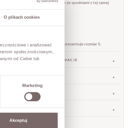
zarówno solo, jak i w komplecie ze spodniami z tej samej
kolekcji.
- Tkanina z dodatkiem lnu
O plikach cookies
- Zapięcie na guzik
- Fason bez rękawów
- Bawełniana podszewka
Modelka ma 173 cm wzrostu i prezentuje rozmiar S.
ołecznościowe i analizować
artnerom społecznościowym,
anymi od Ciebie lub
SKŁAD / DODATKOWE INFORMACJE
TABELA ROZMIARÓW
Marketing
ZWROT
DOSTAWA
Akceptuj
Zadaj pytanie o produkt