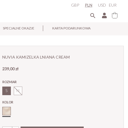
GBP
PLN
USD
EUR

SPECJALNE OKAZJE
KARTA PODARUNKOWA
×
NUVIA KAMIZELKA LNIANA CREAM
239,00 zł
ROZMIAR
S
M
KOLOR
Cream_