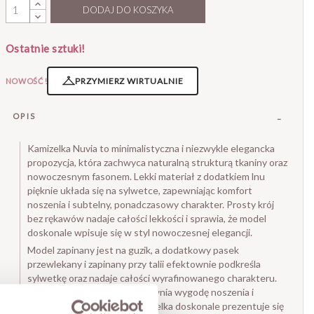
DODAJ DO KOSZYKA
Ostatnie sztuki!
PRZYMIERZ WIRTUALNIE
NOWOŚĆ!
OPIS
Kamizelka Nuvia to minimalistyczna i niezwykle elegancka
propozycja, która zachwyca naturalną strukturą tkaniny oraz
nowoczesnym fasonem. Lekki materiał z dodatkiem lnu
pięknie układa się na sylwetce, zapewniając komfort
noszenia i subtelny, ponadczasowy charakter. Prosty krój
bez rękawów nadaje całości lekkości i sprawia, że model
doskonale wpisuje się w styl nowoczesnej elegancji.
Model zapinany jest na guzik, a dodatkowy pasek
przewlekany i zapinany przy talii efektownie podkreśla
sylwetkę oraz nadaje całości wyrafinowanego charakteru.
Bawełniana podszewka zapewnia wygodę noszenia i
staranne wykończenie. Kamizelka doskonale prezentuje się