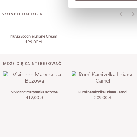
SKOMPLETUJ LOOK
Nuvia Spodnie Lniane Cream
199,00 zł
MOŻE CIĘ ZAINTERESOWAĆ
Vivienne Marynarka Beżowa
Rumi Kamizelka Lniana Camel
Cena
Cena
419,00 zł
239,00 zł