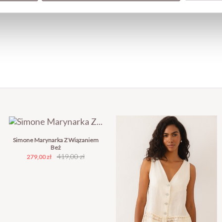
Simone Marynarka Z Wiązaniem
Beż
Cena
Cena
419,00 zł
279,00 zł
podstawowa