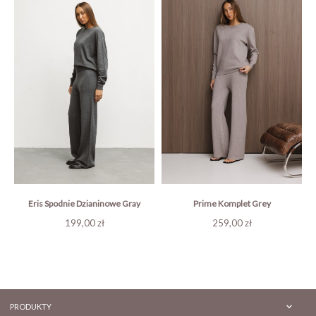
Eris Spodnie Dzianinowe Gray
Prime Komplet Grey
Cena
Cena
199,00 zł
259,00 zł

PRODUKTY