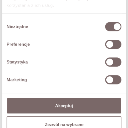
• sweter: przy szyi stójka, luźny krój, obniżona linia ramion.
korzystania z ich usług.
Modelka ma 173 cm wzrostu.
Wybór
SKŁAD / DODATKOWE INFORMACJE
Niezbędne
zgody
TABELA ROZMIARÓW
Preferencje
ZWROT
Statystyka
DOSTAWA
Marketing
Zadaj pytanie o produkt
Akceptuj
SKOMPLETUJ LOOK
Zezwól na wybrane