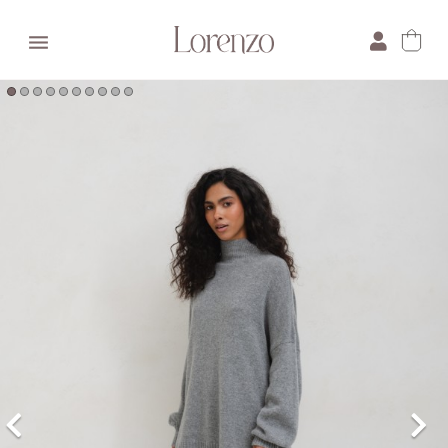

×
E-mail:
Pytanie: