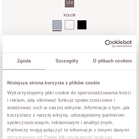
UNI
KOLOR
Szary
DODAJ DO KOSZYKA
Zgoda
Szczegóły
O plikach cookies
PRZYMIERZ WIRTUALNIE
NOWOŚĆ!
OPIS
Niniejsza strona korzysta z plików cookie
Wykorzystujemy pliki cookie do spersonalizowania treści
Elegancki komplet dzianinowy wykonany z miękkiej,
przyjemnej w dotyku przędzy z wełny merino, kaszmiru i
i reklam, aby oferować funkcje społecznościowe i
wiskozy. Minimalistyczna forma sprawia, że zestaw James
analizować ruch w naszej witrynie. Informacje o tym, jak
to ponadczasowa pozycja w Twojej garderobie.
korzystasz z naszej witryny, udostępniamy partnerom
• produkt włoski,
społecznościowym, reklamowym i analitycznym.
• spodnie: w pasie gumka, szerokie, proste nogawki,
Partnerzy mogą połączyć te informacje z innymi danymi
gładka dzianina,
otrzymanymi od Ciebie lub uzyskanymi podczas