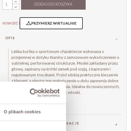
DODAJ DO KOSZYKA
PRZYMIERZ WIRTUALNIE
NOWOŚĆ!
OPIS
Lekka kurtka o sportowym charakterze wykonana z
przyjemnej w dotyku tkaniny z zamszowym wykończeniem o
subtelnej, perforowanej strukturze. Model zakładany przez
głowę, zapinany na krótki zamek pod szyją, z kapturem i
regulowanym troczkami. Przód zdobią praktyczne kieszenie
z klapami, a elastyczne wykończenie u dołu zapewnia dobre
dopasowanie i komfort noszenia. Idealna do nowoczesnych,
codziennych stylizacji. Produkt włoski.
• marka Lumina.
Modelka ma 173 cm wzrostu
O plikach cookies
SKŁAD / DODATKOWE INFORMACJE