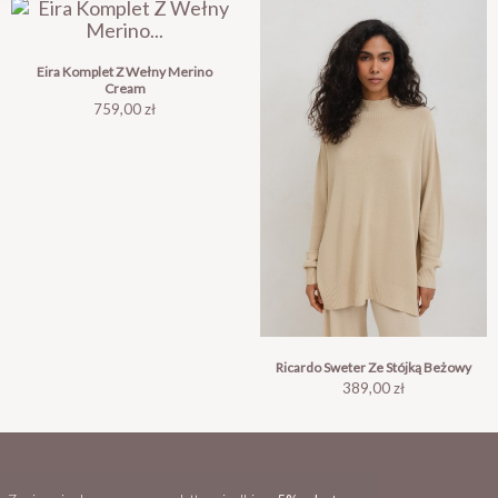
Eira Komplet Z Wełny Merino
Cream
Cena
759,00 zł
Ricardo Sweter Ze Stójką Beżowy
Cena
389,00 zł