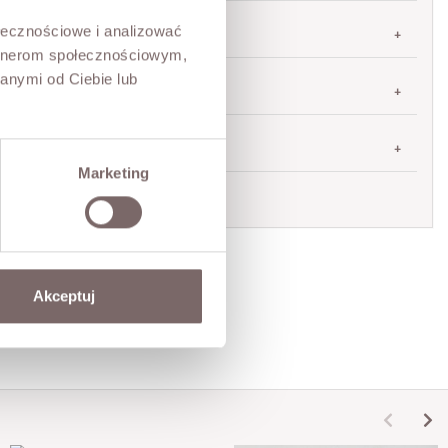
ołecznościowe i analizować
TABELA ROZMIARÓW
artnerom społecznościowym,
anymi od Ciebie lub
ZWROT
DOSTAWA
Marketing
Zadaj pytanie o produkt
Akceptuj