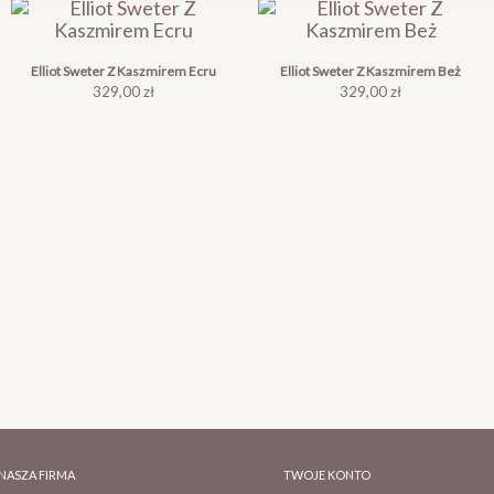
Elliot Sweter Z Kaszmirem Ecru
Elliot Sweter Z Kaszmirem Beż
Cena
Cena
329,00 zł
329,00 zł
NASZA FIRMA
TWOJE KONTO