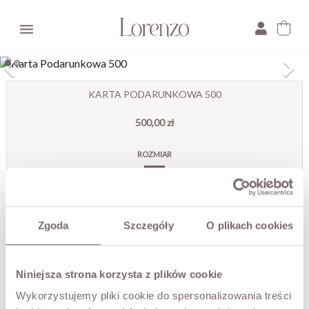

×
KARTA PODARUNKOWA 500
500,00 zł
E-mail:
ROZMIAR
Pytanie:
500
KOLOR
Karta
Zgoda
Szczegóły
O plikach cookies
Podarunkowa
500
Niniejsza strona korzysta z plików cookie
DODAJ DO KOSZYKA
Wykorzystujemy pliki cookie do spersonalizowania treści