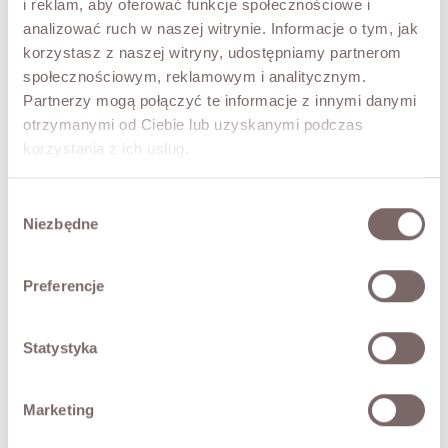
PRZYMIERZ WIRTUALNIE
i reklam, aby oferować funkcje społecznościowe i
NOWOŚĆ!
analizować ruch w naszej witrynie. Informacje o tym, jak
korzystasz z naszej witryny, udostępniamy partnerom
OPIS
społecznościowym, reklamowym i analitycznym.
Karta Podarunkowa ważna jest przez 3 miesiące. Forma
Partnerzy mogą połączyć te informacje z innymi danymi
płatności: przedpłata. Wartość zakupów może być równa,
otrzymanymi od Ciebie lub uzyskanymi podczas
bądź większa niż wartość karty.
korzystania z ich usług.
• Istnieje możliwość wysłania karty drogą elektroniczną -
prosimy o kontakt przed zakupem z naszym Biurem
Wybór
Obsługi Klienta
Niezbędne
zgody
.
Preferencje
TABELA ROZMIARÓW
ZWROT
Statystyka
DOSTAWA
Marketing