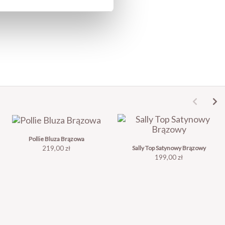
Pollie Bluza Brązowa
Cena
Sally Top Satynowy Brązowy
219,00 zł
Cena
199,00 zł