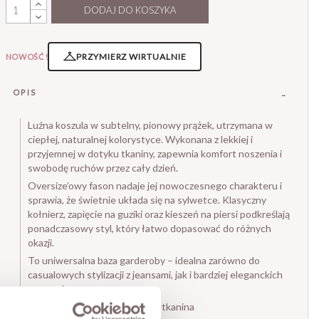
DODAJ DO KOSZYKA
PRZYMIERZ WIRTUALNIE
NOWOŚĆ!
OPIS
Luźna koszula w subtelny, pionowy prążek, utrzymana w
ciepłej, naturalnej kolorystyce. Wykonana z lekkiej i
przyjemnej w dotyku tkaniny, zapewnia komfort noszenia i
swobodę ruchów przez cały dzień.
Oversize’owy fason nadaje jej nowoczesnego charakteru i
sprawia, że świetnie układa się na sylwetce. Klasyczny
kołnierz, zapięcie na guziki oraz kieszeń na piersi podkreślają
ponadczasowy styl, który łatwo dopasować do różnych
okazji.
To uniwersalna baza garderoby – idealna zarówno do
casualowych stylizacji z jeansami, jak i bardziej eleganckich
zestawów.
– materiał: lekka, oddychająca tkanina