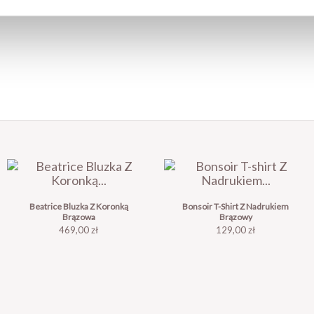
Beatrice Bluzka Z Koronką
Bonsoir T-Shirt Z Nadrukiem
Brązowa
Brązowy
Cena
Cena
469,00 zł
129,00 zł