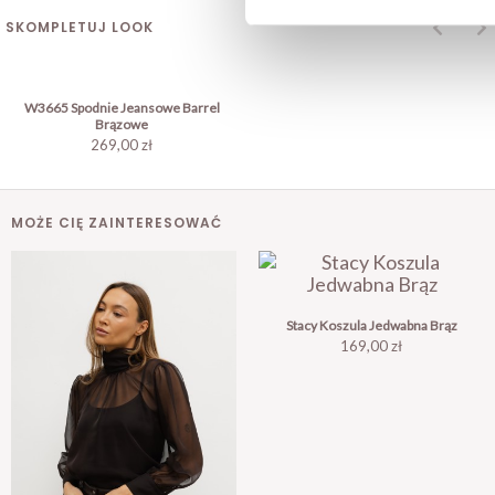
SKOMPLETUJ LOOK
W3665 Spodnie Jeansowe Barrel
Brązowe
269,00 zł
MOŻE CIĘ ZAINTERESOWAĆ
Stacy Koszula Jedwabna Brąz
Cena
169,00 zł