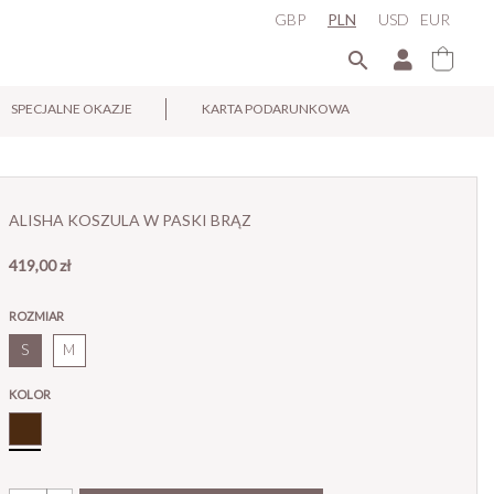
GBP
PLN
USD
EUR

SPECJALNE OKAZJE
KARTA PODARUNKOWA
×
ALISHA KOSZULA W PASKI BRĄZ
419,00 zł
ROZMIAR
S
M
KOLOR
Brąz