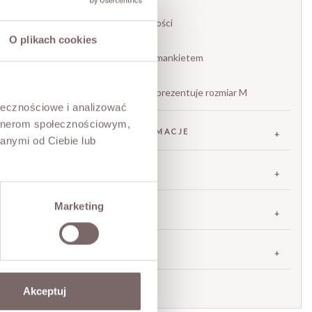
– fason: oversize
– zapięcie: guziki na całej długości
O plikach cookies
– kieszeń: jedna na piersi
– rękawy: długie, zakończone mankietem
• produkt włoski marki Motel
Modelka ma 173 cm wzrostu i prezentuje rozmiar M
ołecznościowe i analizować
artnerom społecznościowym,
SKŁAD / DODATKOWE INFORMACJE
anymi od Ciebie lub
TABELA ROZMIARÓW
Marketing
ZWROT
DOSTAWA
Zadaj pytanie o produkt
Akceptuj