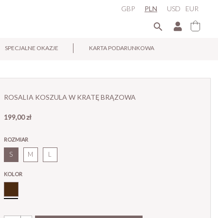
GBP
PLN
USD
EUR

SPECJALNE OKAZJE
KARTA PODARUNKOWA
×
ROSALIA KOSZULA W KRATĘ BRĄZOWA
199,00 zł
ROZMIAR
S
M
L
KOLOR
Brąz