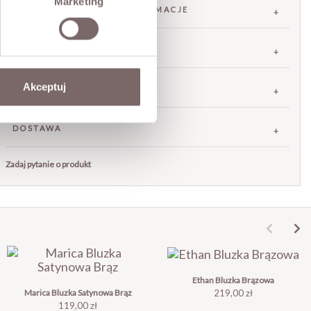
Marketing
SKŁAD / DODATKOWE INFORMACJE
TABELA ROZMIARÓW
Akceptuj
ZWROT
DOSTAWA
Zadaj pytanie o produkt
Ethan Bluzka Brązowa
Cena
Marica Bluzka Satynowa Brąz
219,00 zł
Cena
119,00 zł