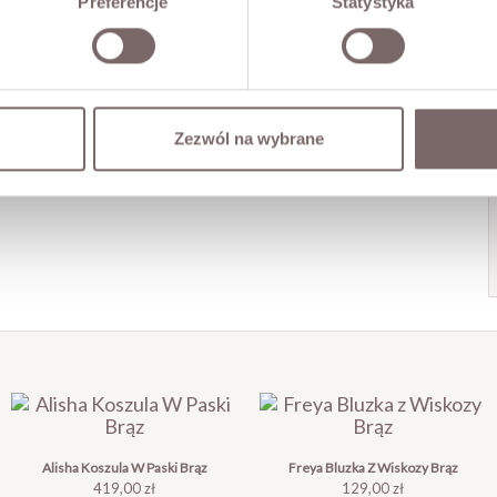
Preferencje
Statystyka
Zezwól na wybrane
Alisha Koszula W Paski Brąz
Freya Bluzka Z Wiskozy Brąz
Cena
Cena
419,00 zł
129,00 zł