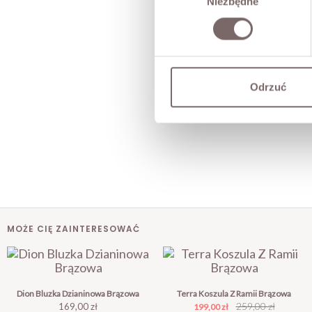
Niezbędne
zgody
Odrzuć
MOŻE CIĘ ZAINTERESOWAĆ
Dion Bluzka Dzianinowa Brązowa
Terra Koszula Z Ramii Brązowa
Cena
Cena
Cena
259,00 zł
169,00 zł
199,00 zł