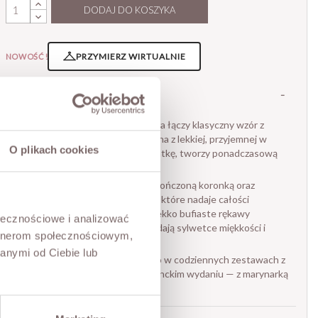
DODAJ DO KOSZYKA
PRZYMIERZ WIRTUALNIE
NOWOŚĆ!
OPIS
Subtelna i kobieca bluzka, która łączy klasyczny wzór z
delikatnymi detalami. Wykonana z lekkiej, przyjemnej w
O plikach cookies
noszeniu tkaniny w drobną kratkę, tworzy ponadczasową
bazę do wielu stylizacji.
Model wyróżnia się stójką wykończoną koronką oraz
ozdobnym zapięciem z przodu, które nadaje całości
romantycznego charakteru. Lekko bufiaste rękawy
ołecznościowe i analizować
zakończone marszczeniem dodają sylwetce miękkości i
artnerom społecznościowym,
lekkości.
anymi od Ciebie lub
Świetnie sprawdzi się zarówno w codziennych zestawach z
jeansami, jak i w bardziej eleganckim wydaniu — z marynarką
lub spódnicą.