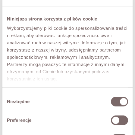
Niniejsza strona korzysta z plików cookie
NOTIFY ME
Wykorzystujemy pliki cookie do spersonalizowania treści
i reklam, aby oferować funkcje społecznościowe i
TRY IT ON VIRTUALLY
NEW!
analizować ruch w naszej witrynie. Informacje o tym, jak
korzystasz z naszej witryny, udostępniamy partnerom
DESCRIPTION
społecznościowym, reklamowym i analitycznym.
Partnerzy mogą połączyć te informacje z innymi danymi
Timeless and exceptionally comfortable wide-leg jeans.
otrzymanymi od Ciebie lub uzyskanymi podczas
• decorative front darts,
korzystania z ich usług.
• zip and metal-button fastening,
• five pockets,
Wybór
• high rise.
Niezbędne
zgody
The model is 173 cm tall and is wearing a size M.
Preferencje
FABRIC / ADDITIONAL INFORMATION