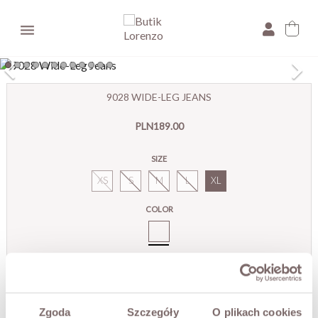

×
9028 WIDE-LEG JEANS
E-mail:
PLN189.00
Pytanie:
SIZE
XS
S
M
L
XL
COLOR
9028
Spodnie
Jeansowe
Wild
Ostatnie sztuki!
Leg
THIS SIZE IS CURRENTLY UNAVAILABLE
Zgoda
Szczegóły
O plikach cookies
Enter your email to be notified when it is available