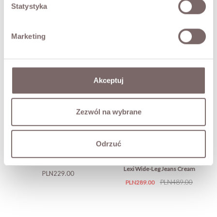
Statystyka
SIZES
Marketing
RETURNS
SHIPPING
Akceptuj
Ask about product
Zezwól na wybrane
YOU MAY ALSO LIKE
Odrzuć
W3786 Mom Fit Jeans
Lexi Wide-Leg Jeans Cream
Price
PLN229.00
Price
Regular
PLN489.00
PLN289.00
price