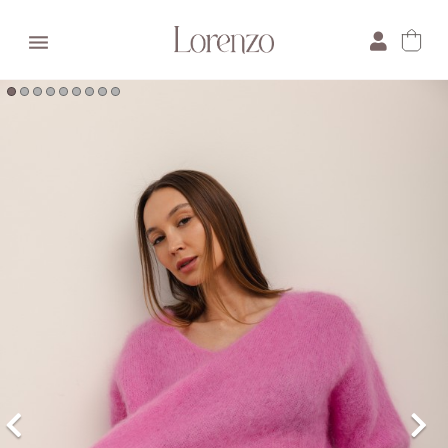

×
E-mail:
Pytanie: