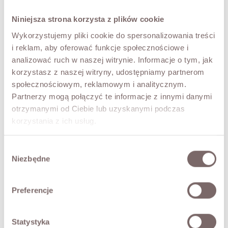
UNI
Niniejsza strona korzysta z plików cookie
COLOR
Wykorzystujemy pliki cookie do spersonalizowania treści
Maxwell
i reklam, aby oferować funkcje społecznościowe i
Moherowy
Sweter
analizować ruch w naszej witrynie. Informacje o tym, jak
Fuksja
korzystasz z naszej witryny, udostępniamy partnerom
Premium
ADD TO CART
społecznościowym, reklamowym i analitycznym.
Partnerzy mogą połączyć te informacje z innymi danymi
Ostatnie sztuki!
otrzymanymi od Ciebie lub uzyskanymi podczas
korzystania z ich usług.
TRY IT ON VIRTUALLY
NEW!
Wybór
DESCRIPTION
Niezbędne
zgody
Premium Edition.
The Maxwell mohair sweater, made with 81% kid mohair.
Preferencje
Soft, warm and delicate. Three-quarter sleeves, a
dropped shoulder line and a V-neckline. A wonderful
choice for those who love style and everyday comfort.
Statystyka
• a gentle shedding of fibres is entirely natural