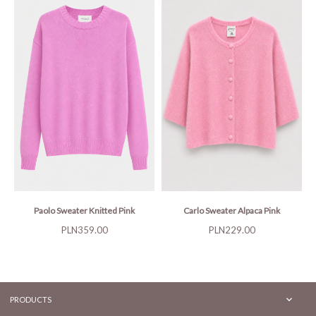
Paolo Sweater Knitted Pink
Carlo Sweater Alpaca Pink
Price
Price
PLN359.00
PLN229.00

PRODUCTS