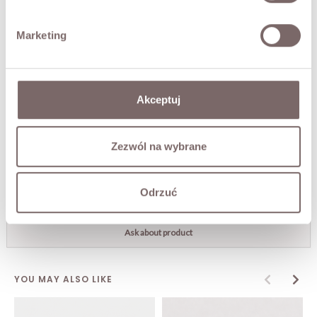
Premium-quality Italian product.
The model is 172 cm tall.
Marketing
FABRIC / ADDITIONAL INFORMATION
Akceptuj
SIZES
Zezwól na wybrane
RETURNS
Odrzuć
SHIPPING
Ask about product
YOU MAY ALSO LIKE