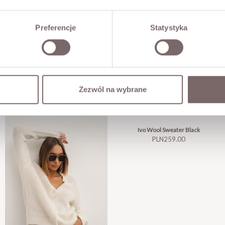
Preferencje
Statystyka
Zezwól na wybrane
Ivo Wool Sweater Black
Price
PLN259.00