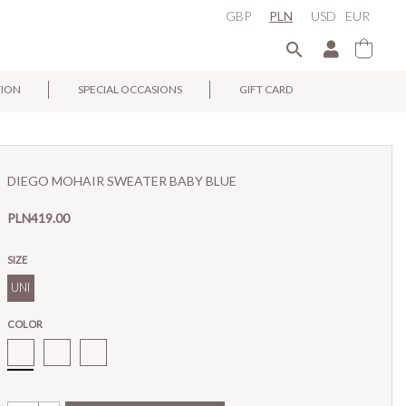
GBP
PLN
USD
EUR

TION
SPECIAL OCCASIONS
GIFT CARD
×
DIEGO MOHAIR SWEATER BABY BLUE
PLN419.00
SIZE
UNI
COLOR
Diego
Sweter
Moherowy
Baby