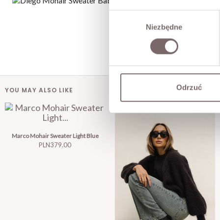
Wybór
Niezbędne
zgody
Odrzuć
YOU MAY ALSO LIKE
Marco Mohair Sweater Light Blue
Price
PLN379.00