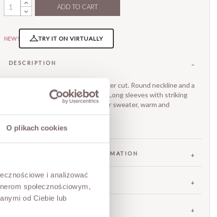
ADD TO CART
Blue
TRY IT ON VIRTUALLY
NEW!
DESCRIPTION
A mohair sweater with a shorter cut. Round neckline and a
gently dropped shoulder line. Long sleeves with striking
puff details. A beautiful mohair sweater, warm and
comfortable. Made in Poland.
The model is 173 cm tall.
O plikach cookies
FABRIC / ADDITIONAL INFORMATION
ołecznościowe i analizować
SIZES
artnerom społecznościowym,
anymi od Ciebie lub
RETURNS