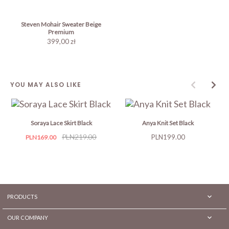
Steven Mohair Sweater Beige
Premium
399,00 zł
YOU MAY ALSO LIKE
Soraya Lace Skirt Black
Anya Knit Set Black
Price
Regular
PLN219.00
Price
PLN199.00
PLN169.00
price

PRODUCTS

OUR COMPANY