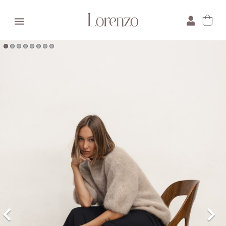

×
E-mail:
Pytanie: