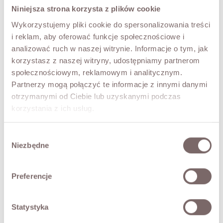
XS
S
M
L
Niniejsza strona korzysta z plików cookie
Wykorzystujemy pliki cookie do spersonalizowania treści
COLOR
i reklam, aby oferować funkcje społecznościowe i
Black
analizować ruch w naszej witrynie. Informacje o tym, jak
korzystasz z naszej witryny, udostępniamy partnerom
Ostatnie sztuki!
społecznościowym, reklamowym i analitycznym.
Partnerzy mogą połączyć te informacje z innymi danymi
THIS SIZE IS CURRENTLY UNAVAILABLE
otrzymanymi od Ciebie lub uzyskanymi podczas
Enter your email to be notified when it is available
korzystania z ich usług.
Wybór
NOTIFY ME
Niezbędne
zgody
TRY IT ON VIRTUALLY
NEW!
Preferencje
DESCRIPTION
Statystyka
A long viscose skirt. Elasticated at the waist and gently