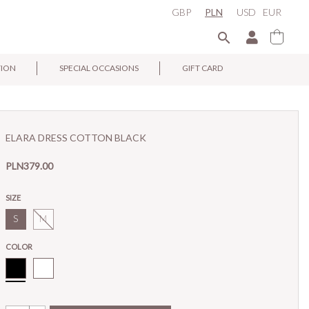
GBP
PLN
USD
EUR

TION
SPECIAL OCCASIONS
GIFT CARD
×
ELARA DRESS COTTON BLACK
PLN379.00
SIZE
S
M
COLOR
Black