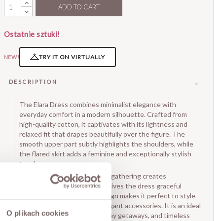
ADD TO CART
Ostatnie sztuki!
TRY IT ON VIRTUALLY
NEW!
DESCRIPTION
The Elara Dress combines minimalist elegance with
everyday comfort in a modern silhouette. Crafted from
high-quality cotton, it captivates with its lightness and
relaxed fit that drapes beautifully over the figure. The
smooth upper part subtly highlights the shoulders, while
the flared skirt adds a feminine and exceptionally stylish
touch.
The waist seam with delicate gathering creates
harmonious proportions and gives the dress graceful
movement. Its minimalist design makes it perfect to style
with sandals, sneakers, or elegant accessories. It is an ideal
O plikach cookies
choice for summer days, holiday getaways, and timeless