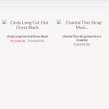
Cindy Long Cut-Out Dress Black
Chantal Thin-Strap Maxi Dress
Graphite
Price
Regular
PLN369.00
PLN199.00
Price
PLN299.00
price