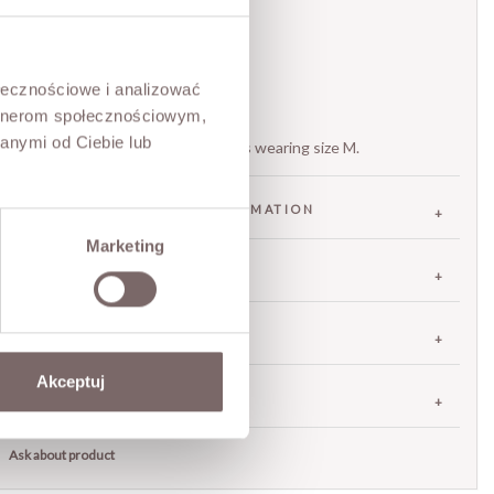
everyday outfits.
- Cotton fabric
- Long, flared silhouette
ołecznościowe i analizować
- Round neckline
artnerom społecznościowym,
- Made in Italy Tensione in
anymi od Ciebie lub
The model is 173 cm tall and is wearing size M.
FABRIC / ADDITIONAL INFORMATION
Marketing
SIZES
RETURNS
Akceptuj
SHIPPING
Ask about product