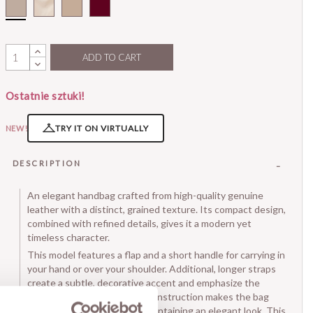
Cappucino
ADD TO CART
Ostatnie sztuki!
TRY IT ON VIRTUALLY
NEW!
DESCRIPTION
An elegant handbag crafted from high-quality genuine
leather with a distinct, grained texture. Its compact design,
combined with refined details, gives it a modern yet
timeless character.
This model features a flap and a short handle for carrying in
your hand or over your shoulder. Additional, longer straps
create a subtle, decorative accent and emphasize the
minimalist design. The soft construction makes the bag
comfortable to carry while maintaining an elegant look. This