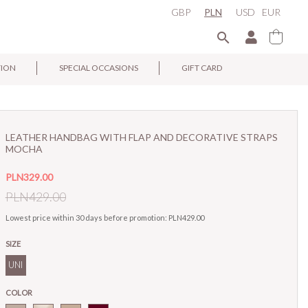
GBP
PLN
USD
EUR

TION
SPECIAL OCCASIONS
GIFT CARD
×
LEATHER HANDBAG WITH FLAP AND DECORATIVE STRAPS
MOCHA
PLN329.00
PLN429.00
Lowest price within 30 days before promotion:
PLN429.00
SIZE
UNI
COLOR