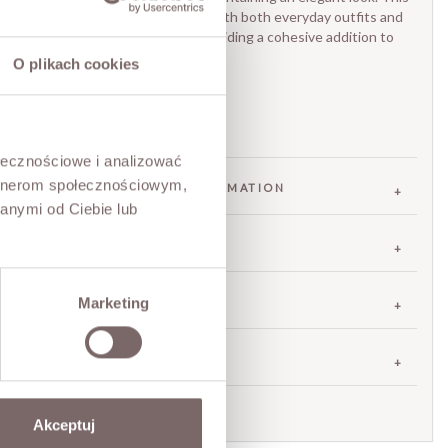
versatile design works well with both everyday outfits and
more refined ensembles, providing a cohesive addition to
your wardrobe.
O plikach cookies
• Italian-made,
• Detachable strap,
• Dimensions: 21 x 28 x 10 cm
ołecznościowe i analizować
artnerom społecznościowym,
FABRIC / ADDITIONAL INFORMATION
anymi od Ciebie lub
SIZES
Marketing
RETURNS
SHIPPING
Ask about product
Akceptuj